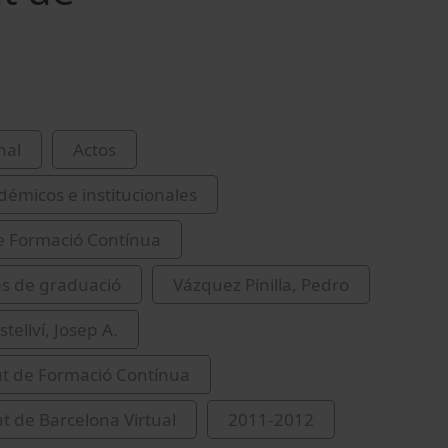
nal
Actos
démicos e institucionales
de Formació Contínua
s de graduació
Vázquez Pinilla, Pedro
stellví, Josep A.
tut de Formació Contínua
at de Barcelona Virtual
2011-2012