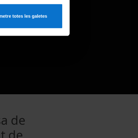
etre totes les galetes
sa de
at de