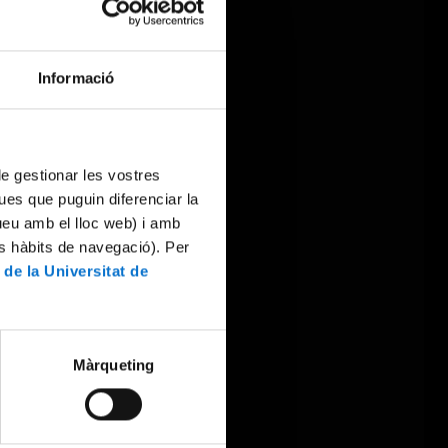
Informació
 de gestionar les vostres
ues que puguin diferenciar la
tueu amb el lloc web) i amb
es hàbits de navegació). Per
 de la Universitat de
Màrqueting