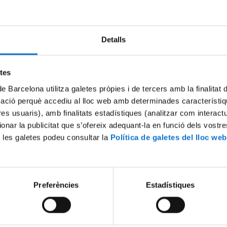
Try again
Detalls
etes
de Barcelona utilitza galetes pròpies i de tercers amb la finalitat
mació perquè accediu al lloc web amb determinades característiq
tres usuaris), amb finalitats estadístiques (analitzar com interac
ionar la publicitat que s’ofereix adequant-la en funció dels vostr
 les galetes podeu consultar la
Política de galetes del lloc web
Preferències
Estadístiques