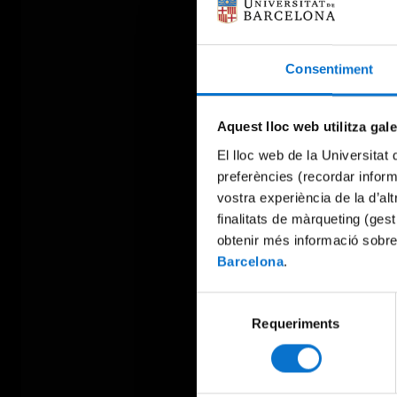
Consentiment
Aquest lloc web utilitza gal
El lloc web de la Universitat 
preferències (recordar infor
vostra experiència de la d’al
finalitats de màrqueting (gest
obtenir més informació sobre
Barcelona
.
Selecció
Requeriments
de
consentiment