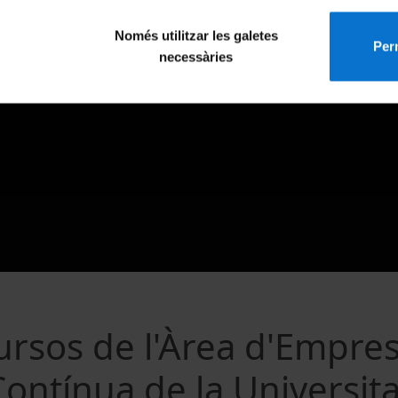
Només utilitzar les galetes
Perm
necessàries
ursos de l'Àrea d'Empre
Contínua de la Universit