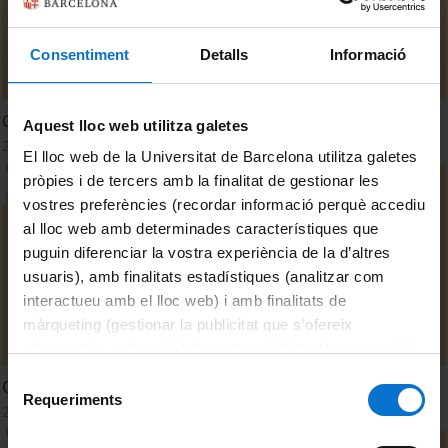
Consentiment
Detalls
Informació
CVIE-UB: Indecisió de l'Estudiant en Acabar la Titulació
Aquest lloc web utilitza galetes
24 Abril, 2025
El lloc web de la Universitat de Barcelona utilitza galetes
pròpies i de tercers amb la finalitat de gestionar les
vostres preferències (recordar informació perquè accediu
al lloc web amb determinades característiques que
puguin diferenciar la vostra experiència de la d’altres
usuaris), amb finalitats estadístiques (analitzar com
interactueu amb el lloc web) i amb finalitats de
màrqueting (gestionar la publicitat que s’ofereix
adequant-la en funció dels vostres hàbits de navegació).
Per obtenir més informació sobre les galetes podeu
Selecció
CVIE-UB: Estudiant amb Dedicació Acadèmica i Laboral
consultar la
Política de galetes del lloc web de la
Requeriments
de
24 Abril, 2025
Universitat de Barcelona
.
consentiment