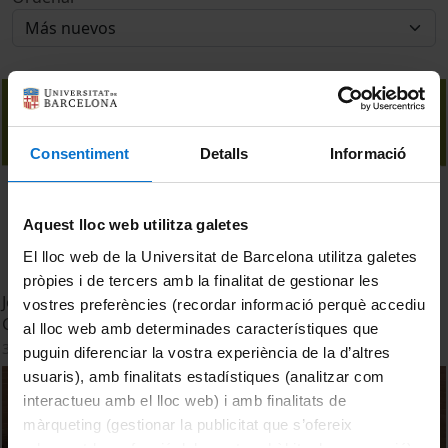
Consentiment
Detalls
Informació
Aquest lloc web utilitza galetes
El lloc web de la Universitat de Barcelona utilitza galetes
pròpies i de tercers amb la finalitat de gestionar les
Jornada de Portes Obertes 2023. Facultat de Biologia.
vostres preferències (recordar informació perquè accediu
Grau de Ciències Biomèdiques
al lloc web amb determinades característiques que
3 Abril, 2023
puguin diferenciar la vostra experiència de la d’altres
usuaris), amb finalitats estadístiques (analitzar com
interactueu amb el lloc web) i amb finalitats de
màrqueting (gestionar la publicitat que s’ofereix