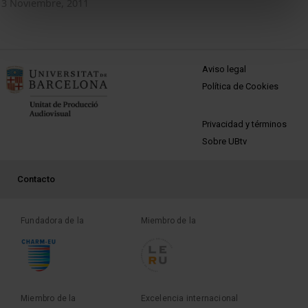
3 Noviembre, 2011
MENÚ PEU 1
Aviso legal
Política de Cookies
PEU 2
Privacidad y términos
Sobre UBtv
PEU 3
Contacto
Fundadora de la
Miembro de la
Miembro de la
Excelencia internacional