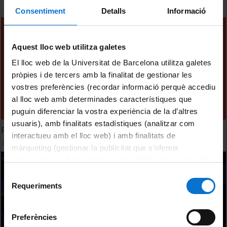
Consentiment
Detalls
Informació
Aquest lloc web utilitza galetes
El lloc web de la Universitat de Barcelona utilitza galetes
pròpies i de tercers amb la finalitat de gestionar les
vostres preferències (recordar informació perquè accediu
al lloc web amb determinades característiques que
puguin diferenciar la vostra experiència de la d’altres
usuaris), amb finalitats estadístiques (analitzar com
Palestina: visions des de l'acadèmia i el periodisme
interactueu amb el lloc web) i amb finalitats de
7 Abril, 2025
màrqueting (gestionar la publicitat que s’ofereix
adequant-la en funció dels vostres hàbits de navegació).
Per obtenir més informació sobre les galetes podeu
Selecció
consultar la
Política de galetes del lloc web de la
Requeriments
de
Universitat de Barcelona
.
consentiment
Preferències