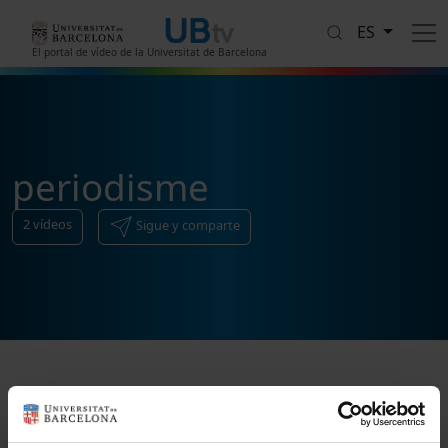
Pasar al contenido principal
ES
El portal de vídeo de la Universitat de Barcelona
periodisme
2
vídeos
Sigue y comparte
Ordenar