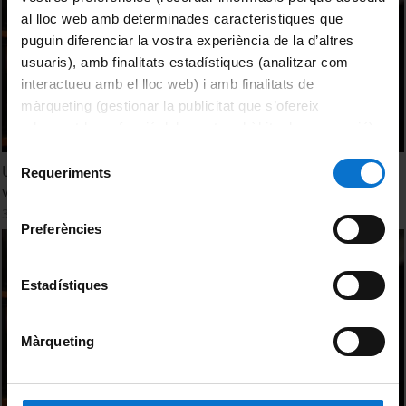
al lloc web amb determinades característiques que
puguin diferenciar la vostra experiència de la d’altres
usuaris), amb finalitats estadístiques (analitzar com
interactueu amb el lloc web) i amb finalitats de
màrqueting (gestionar la publicitat que s’ofereix
adequant-la en funció dels vostres hàbits de navegació).
Per obtenir més informació sobre les galetes podeu
Selecció
Un equipo científico describe efectos beneficiosos del
consultar la
Política de galetes del lloc web de la
Requeriments
de
vino tinto sobre la flora intestinal
Universitat de Barcelona
.
consentiment
30 Mayo, 2014
Preferències
Estadístiques
Màrqueting