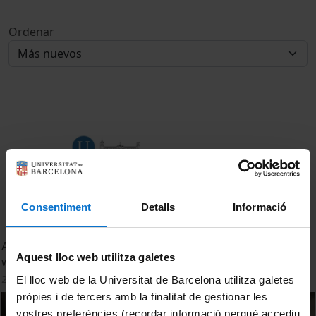
Ordenar
Consentiment
Detalls
Informació
A team of scientists praise the beneficial effects of red
Aquest lloc web utilitza galetes
wine on intestinal flora
22 Julio, 2014
El lloc web de la Universitat de Barcelona utilitza galetes
pròpies i de tercers amb la finalitat de gestionar les
vostres preferències (recordar informació perquè accediu