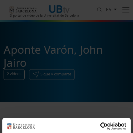
Pasar al contenido principal
ES
El portal de vídeo de la Universitat de Barcelona
Aponte Varón, John
Jairo
2
vídeos
Sigue y comparte
Ordenar