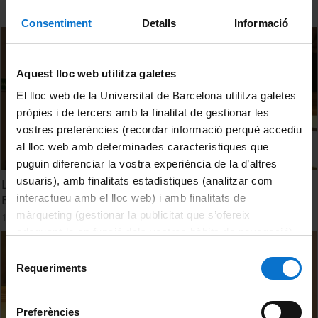
Consentiment
Detalls
Informació
Aquest lloc web utilitza galetes
El lloc web de la Universitat de Barcelona utilitza galetes
pròpies i de tercers amb la finalitat de gestionar les
vostres preferències (recordar informació perquè accediu
al lloc web amb determinades característiques que
puguin diferenciar la vostra experiència de la d’altres
usuaris), amb finalitats estadístiques (analitzar com
Lliurament dels Premis del Consell Social i de la Fundació
interactueu amb el lloc web) i amb finalitats de
Bosch i Gimpera
màrqueting (gestionar la publicitat que s’ofereix
16 Enero, 2013
adequant-la en funció dels vostres hàbits de navegació).
Per obtenir més informació sobre les galetes podeu
Selecció
consultar la
Política de galetes del lloc web de la
Requeriments
de
Universitat de Barcelona
.
consentiment
Preferències