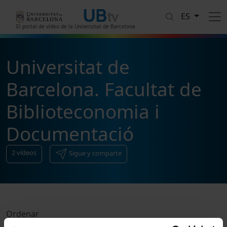
Pasar al contenido principal
ES
El portal de vídeo de la Universitat de Barcelona
Universitat de
Barcelona. Facultat de
Biblioteconomia i
Documentació
2
vídeos
Sigue y comparte
Ordenar