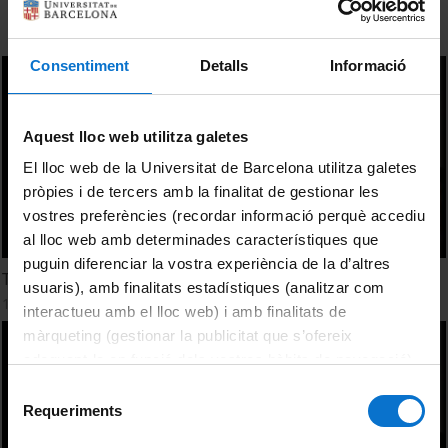
Consentiment
Detalls
Informació
Aquest lloc web utilitza galetes
El lloc web de la Universitat de Barcelona utilitza galetes
pròpies i de tercers amb la finalitat de gestionar les
vostres preferències (recordar informació perquè accediu
al lloc web amb determinades característiques que
puguin diferenciar la vostra experiència de la d’altres
The Google generation as future researchers
usuaris), amb finalitats estadístiques (analitzar com
1 Diciembre, 2009
interactueu amb el lloc web) i amb finalitats de
màrqueting (gestionar la publicitat que s’ofereix
adequant-la en funció dels vostres hàbits de navegació).
Per obtenir més informació sobre les galetes podeu
Selecció
consultar la
Política de galetes del lloc web de la
Requeriments
de
Universitat de Barcelona
.
consentiment