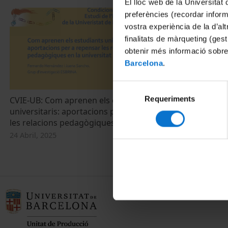
El lloc web de la Universitat 
preferències (recordar infor
vostra experiència de la d’al
finalitats de màrqueting (gest
obtenir més informació sobre
Barcelona
.
Selecció
Requeriments
de
CVIE-UB: Com aprenen els estudiants
Informació i 
universitaris: aportacions per a repensar
implicacions
consentiment
les relacions pedagògiques
superior
24 Abril, 2025
2 Marzo, 2011