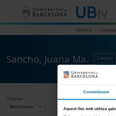
Navegació principal
Explora
Colecci
Sancho, Juana Ma.
2
vídeos
Consentiment
Ordenar
Aquest lloc web utilitza gal