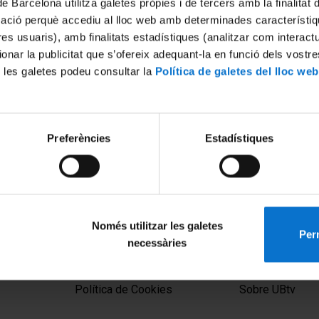
de Barcelona utilitza galetes pròpies i de tercers amb la finalitat
mació perquè accediu al lloc web amb determinades característiq
tres usuaris), amb finalitats estadístiques (analitzar com interac
ionar la publicitat que s’ofereix adequant-la en funció dels vostr
 les galetes podeu consultar la
Política de galetes del lloc web
Preferències
Estadístiques
autoria al Web 2.0:
 per a l'ensenyament
Només utilitzar les galetes
Perm
necessàries
MENÚ PEU 1
PEU 2
Aviso legal
Privacidad y té
Política de Cookies
Sobre UBtv