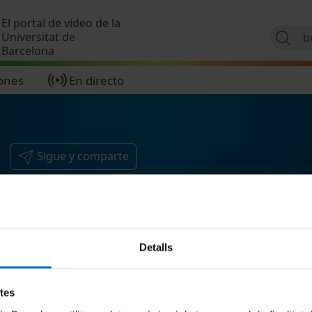
Pasar al contenido principal
El portal de vídeo de la
Universitat de
Barcelona
ones
En directo
Sigue y comparte
Detalls
etes