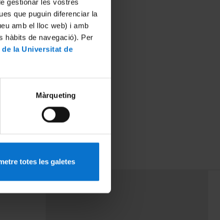
 de gestionar les vostres
ues que puguin diferenciar la
tueu amb el lloc web) i amb
es hàbits de navegació). Per
 de la Universitat de
Màrqueting
etre totes les galetes
PEU 3
rminos
Contacto