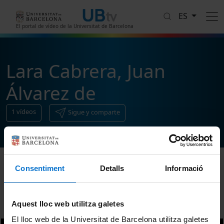
Pasar al contenido principal
ES
El portal de vídeo de la Universitat de Barcelona
Lara Cabrera, Juan
Álvarez de
1
vídeos
Sigue y comparte
Consentiment
Detalls
Informació
Ordenar
Aquest lloc web utilitza galetes
El lloc web de la Universitat de Barcelona utilitza galetes