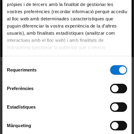
pròpies i de tercers amb la finalitat de gestionar les
vostres preferències (recordar informació perquè accediu
al lloc web amb determinades característiques que
puguin diferenciar la vostra experiència de la d’altres
usuaris), amb finalitats estadístiques (analitzar com
interactueu amb el lloc web) i amb finalitats de
màrqueting (gestionar la publicitat que s’ofereix
adequant-la en funció dels vostres hàbits de navegació).
Per obtenir més informació sobre les galetes podeu
Crowdfunding, new option for funding
Selecció
consultar la
Política de galetes del lloc web de la
Requeriments
18 Febrero, 2013
de
Universitat de Barcelona
.
consentiment
Preferències
MENÚ PEU 1
Aviso legal
Estadístiques
Política de Cookies
PEU 2
Privacidad y términos
Màrqueting
Sobre UBtv