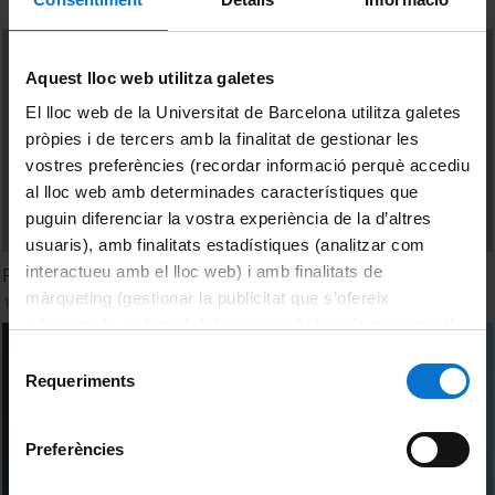
Aquest lloc web utilitza galetes
El lloc web de la Universitat de Barcelona utilitza galetes
pròpies i de tercers amb la finalitat de gestionar les
vostres preferències (recordar informació perquè accediu
al lloc web amb determinades característiques que
puguin diferenciar la vostra experiència de la d’altres
usuaris), amb finalitats estadístiques (analitzar com
interactueu amb el lloc web) i amb finalitats de
Prácticas de programación
màrqueting (gestionar la publicitat que s’ofereix
1 Diciembre, 2011
adequant-la en funció dels vostres hàbits de navegació).
Per obtenir més informació sobre les galetes podeu
Selecció
consultar la
Política de galetes del lloc web de la
Requeriments
de
Universitat de Barcelona
.
consentiment
Preferències