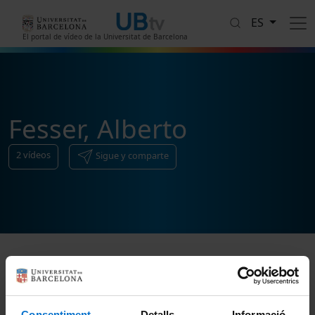
Pasar al contenido principal
ES
El portal de vídeo de la Universitat de Barcelona
Fesser, Alberto
2
vídeos
Sigue y comparte
Ordenar
Consentiment
Detalls
Informació