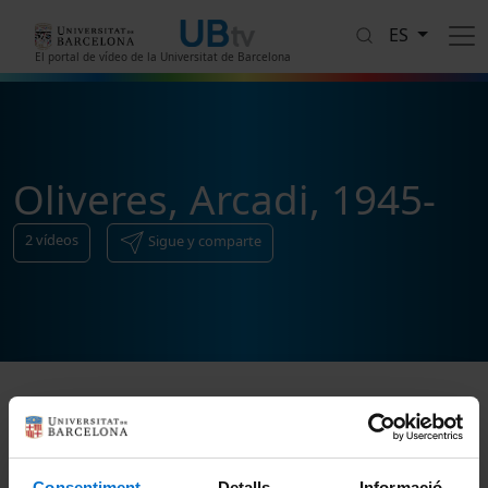
Pasar al contenido principal
ES
El portal de vídeo de la Universitat de Barcelona
Oliveres, Arcadi, 1945-
2
vídeos
Sigue y comparte
Ordenar
Consentiment
Detalls
Informació