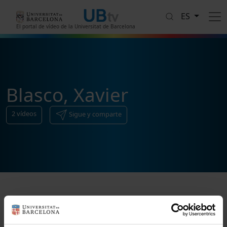
Pasar al contenido principal
ES
El portal de vídeo de la Universitat de Barcelona
Blasco, Xavier
2
vídeos
Sigue y comparte
Ordenar