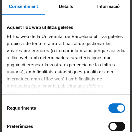
Consentiment
Detalls
Informació
Aquest lloc web utilitza galetes
El lloc web de la Universitat de Barcelona utilitza galetes
pròpies i de tercers amb la finalitat de gestionar les
vostres preferències (recordar informació perquè accediu
al lloc web amb determinades característiques que
puguin diferenciar la vostra experiència de la d’altres
usuaris), amb finalitats estadístiques (analitzar com
Lliga Universitària de Debat. Tema: 'El dret a l'assistència
interactueu amb el lloc web) i amb finalitats de
sanitària ha de ser universal?'
màrqueting (gestionar la publicitat que s’ofereix
3 Octubre, 2012
adequant-la en funció dels vostres hàbits de navegació).
Per obtenir més informació sobre les galetes podeu
Selecció
consultar la
Política de galetes del lloc web de la
Requeriments
de
Universitat de Barcelona
.
consentiment
Preferències