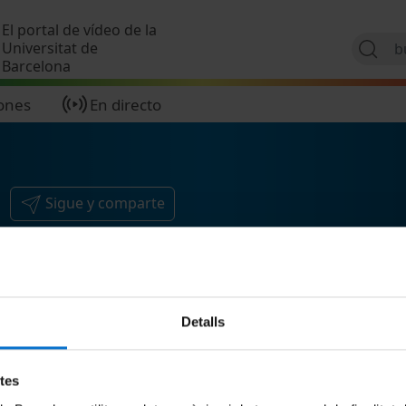
Pasar al contenido principal
El portal de vídeo de la
Universitat de
Barcelona
ones
En directo
Sigue y comparte
Detalls
etes