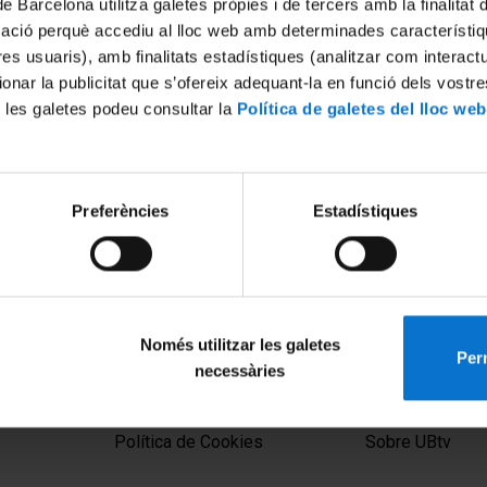
de Barcelona utilitza galetes pròpies i de tercers amb la finalitat
mació perquè accediu al lloc web amb determinades característiq
tres usuaris), amb finalitats estadístiques (analitzar com interac
ionar la publicitat que s’ofereix adequant-la en funció dels vostr
 les galetes podeu consultar la
Política de galetes del lloc web
Preferències
Estadístiques
t universitari. Tema: Els
 millor via per reformar la
Només utilitzar les galetes
Perm
necessàries
MENÚ PEU 1
PEU 2
Aviso legal
Privacidad y té
Política de Cookies
Sobre UBtv