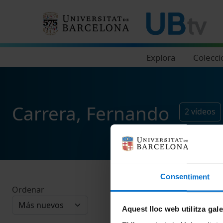
Navegació principal
Explora
Colecci
Carrera, Fernando
2
vídeos
Consentiment
Ordenar
Aquest lloc web utilitza gal