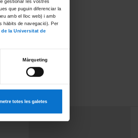
 de gestionar les vostres
ues que puguin diferenciar la
tueu amb el lloc web) i amb
es hàbits de navegació). Per
 de la Universitat de
Màrqueting
etre totes les galetes
PEU 3
rminos
Contacto