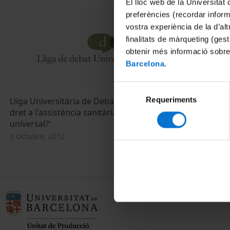
El lloc web de la Universitat 
preferències (recordar infor
vostra experiència de la d’al
finalitats de màrqueting (gest
obtenir més informació sobre
Barcelona
.
Selecció
Requeriments
de
Lliga Universitària de Debat. Tema: 'El
Lliga de deba
dret a l'assistència sanitària ha de ser
indignats, la
consentiment
universal?'
democràcia?
3 Octubre, 2012
6 Marzo, 2012