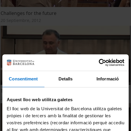
Challenges for the future
20 Septiembre, 2012
Consentiment
Detalls
Informació
The current situation of OpenCourseWare in Spain
20 Septiembre, 2012
Aquest lloc web utilitza galetes
El lloc web de la Universitat de Barcelona utilitza galetes
pròpies i de tercers amb la finalitat de gestionar les
vostres preferències (recordar informació perquè accediu
al lloc web amb determinades característiques que