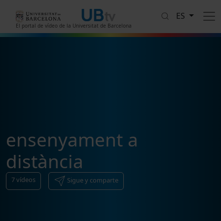
Pasar al contenido principal
ES
El portal de vídeo de la Universitat de Barcelona
ensenyament a
distància
7
vídeos
Sigue y comparte