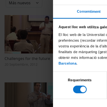
Consentiment
Aquest lloc web utilitza gal
El lloc web de la Universitat 
preferències (recordar infor
vostra experiència de la d’al
finalitats de màrqueting (gest
obtenir més informació sobre
Challenges for the future
The current s
OpenCourseW
Barcelona
.
20 Septiembre, 2012
20 Septiembre
Selecció
Requeriments
de
consentiment