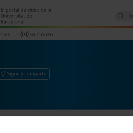
Pasar al contenido principal
El portal de vídeo de la
Universitat de
Barcelona
ones
En directo
Sigue y comparte