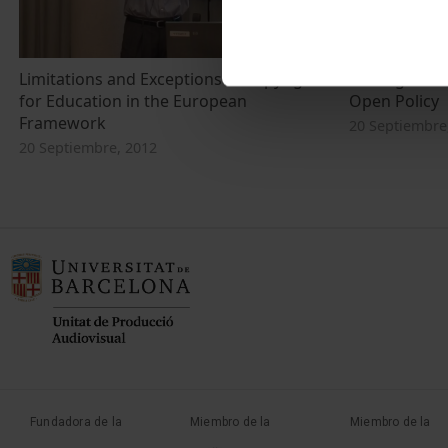
Limitations and Exceptions in Copyright
Strategies a
for Education in the European
Open Policy
Framework
20 Septiembre
20 Septiembre, 2012
Fundadora de la
Miembro de la
Miembro de la