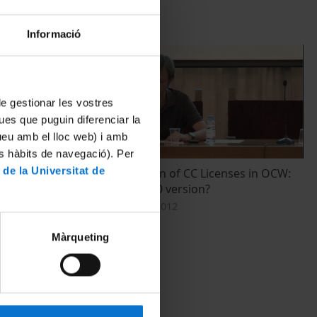
Informació
 de gestionar les vostres
ues que puguin diferenciar la
tueu amb el lloc web) i amb
es hàbits de navegació). Per
 de la Universitat de
in Europe and
Implementation of CC Licenses in OCW:
ight
what brings 4.0 version?
20 Septiembre, 2012
Màrqueting