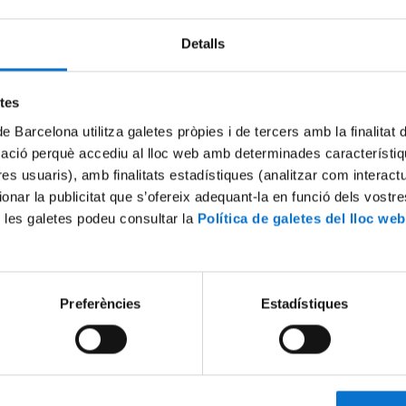
Detalls
etes
de Barcelona utilitza galetes pròpies i de tercers amb la finalitat
mació perquè accediu al lloc web amb determinades característiq
tres usuaris), amb finalitats estadístiques (analitzar com interac
ionar la publicitat que s’ofereix adequant-la en funció dels vostr
 les galetes podeu consultar la
Política de galetes del lloc web
ituation of
Current licensing practices 
are in Spain
Overview of European copyr
legislation and free licenses
, 2012
20 Septiembre, 2012
Preferències
Estadístiques