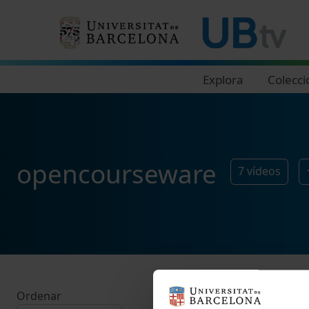
Navegació principal
Explora
Colecci
opencourseware
7
vídeos
Ordenar