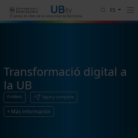
Pasar al contenido principal
ES
El portal de vídeo de la Universitat de Barcelona
Transformació digital a
la UB
6
vídeos
Sigue y comparte
+ Más información