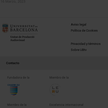
16 Marzo, 2023
MENÚ PEU 1
Aviso legal
Política de Cookies
PEU 2
Privacidad y términos
Sobre UBtv
PEU 3
Contacto
Fundadora de la
Miembro de la
Miembro de la
Excelencia internacional