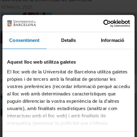
16 Marzo, 2023
Consentiment
Detalls
Informació
Aquest lloc web utilitza galetes
El lloc web de la Universitat de Barcelona utilitza galetes
pròpies i de tercers amb la finalitat de gestionar les
App SocUB 2.0
vostres preferències (recordar informació perquè accediu
16 Marzo, 2023
al lloc web amb determinades característiques que
puguin diferenciar la vostra experiència de la d’altres
usuaris), amb finalitats estadístiques (analitzar com
interactueu amb el lloc web) i amb finalitats de
màrqueting (gestionar la publicitat que s’ofereix
adequant-la en funció dels vostres hàbits de navegació).