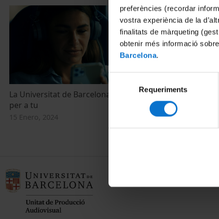
preferències (recordar infor
vostra experiència de la d’al
finalitats de màrqueting (gest
obtenir més informació sobre
Barcelona
.
Selecció
Requeriments
de
La Universitat de Barcelona fa recerca
Oliver Díaz. 
consentiment
per a tu
tots prepara
15 Enero, 2024
28 Octubre, 2