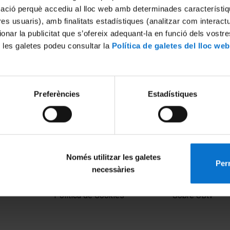
mació perquè accediu al lloc web amb determinades característiq
tres usuaris), amb finalitats estadístiques (analitzar com interac
ionar la publicitat que s’ofereix adequant-la en funció dels vostr
 les galetes podeu consultar la
Política de galetes del lloc web
Preferències
Estadístiques
La revolució digital: estem
ts?
021
Només utilitzar les galetes
Perm
necessàries
MENÚ PEU 1
PEU 2
Aviso legal
Privacidad y té
Política de Cookies
Sobre UBtv