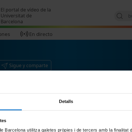
Pasar al contenido principal
El portal de vídeo de la
Universitat de
Barcelona
ones
En directo
Sigue y comparte
Detalls
etes
de Barcelona utilitza galetes pròpies i de tercers amb la finalitat