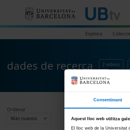
Navegació principal
Explora
Colecci
dades de recerca
2
vídeos
Consentiment
Ordenar
Aquest lloc web utilitza gal
El lloc web de la Universitat 