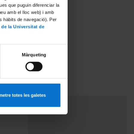
ues que puguin diferenciar la
tueu amb el lloc web) i amb
es hàbits de navegació). Per
 de la Universitat de
Màrqueting
etre totes les galetes
PEU 3
rminos
Contacto