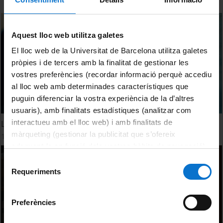
Aquest lloc web utilitza galetes
El lloc web de la Universitat de Barcelona utilitza galetes
pròpies i de tercers amb la finalitat de gestionar les
vostres preferències (recordar informació perquè accediu
al lloc web amb determinades característiques que
puguin diferenciar la vostra experiència de la d’altres
usuaris), amb finalitats estadístiques (analitzar com
interactueu amb el lloc web) i amb finalitats de
La Universitat de Barcelona fa recerca per a tu
màrqueting (gestionar la publicitat que s’ofereix
15 gener, 2024
adequant-la en funció dels vostres hàbits de navegació).
Per obtenir més informació sobre les galetes podeu
Selecció
consultar la
Política de galetes del lloc web de la
Requeriments
de
Universitat de Barcelona
.
consentiment
Preferències