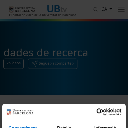
Vés al contingut
CA
El portal de vídeo de la Universitat de Barcelona
dades de recerca
2
vídeos
Segueix i comparteix
Ordenar
Consentiment
Detalls
Informació