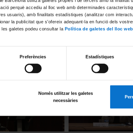
de Barcelona utilitza galetes pròpies i de tercers amb la finalitat
mació perquè accediu al lloc web amb determinades característiq
tres usuaris), amb finalitats estadístiques (analitzar com interac
ionar la publicitat que s’ofereix adequant-la en funció dels vostr
 les galetes podeu consultar la
Política de galetes del lloc web
 of urban governance: what is
The Dark Side of Democracy:
Preferències
Estadístiques
 not governed in large
Nationalism and the Identity
y Patrick le Galès
Peoples per Ivor Chipkin (IS
11 Diciembre, 2013
Només utilitzar les galetes
Perm
necessàries