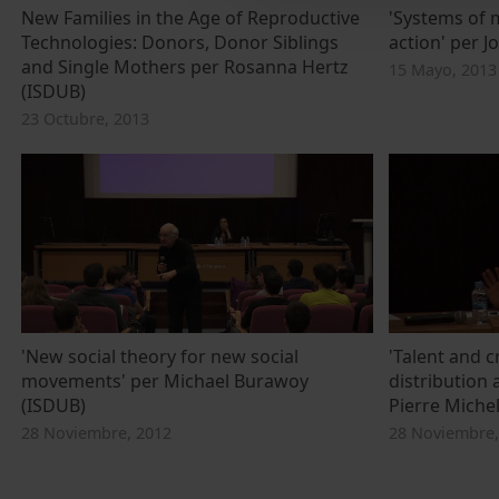
New Families in the Age of Reproductive
'Systems of 
Technologies: Donors, Donor Siblings
action' per 
and Single Mothers per Rosanna Hertz
15 Mayo, 2013
(ISDUB)
23 Octubre, 2013
'New social theory for new social
'Talent and c
movements' per Michael Burawoy
distribution 
(ISDUB)
Pierre Miche
28 Noviembre, 2012
28 Noviembre,