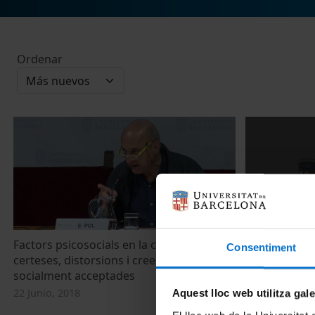
Ordenar
Factors psicosocials en la construcció de
Interrogating
Consentiment
certeses, distorsions i creences errònies
Michael Kim
socialment acceptades
10 Noviembre,
22 Junio, 2018
Aquest lloc web utilitza gal