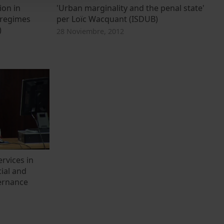
ion in
'Urban marginality and the penal state'
 regimes
per Loïc Wacquant (ISDUB)
)
28 Noviembre, 2012
ervices in
ial and
vernance