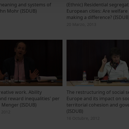
meaning and systems of
(Ethnic) Residential segregat
John Mohr (ISDUB)
European cities: Are welfare
making a difference? (ISDUB
20 Marzo, 2013
reative work. Ability
The restructuring of social s
and reward inequalities' per
Europe and its impact on soc
l Menger (ISDUB)
territorial cohesion and go
(ISDUB)
 2012
16 Octubre, 2012