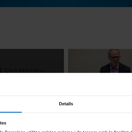
 Racialized Masculinities.
'Inequality and Urban Diversi
Detalls
mel
Discourses or a Crucial Conn
Ronald van Kempen
 2015
29 Mayo, 2015
etes