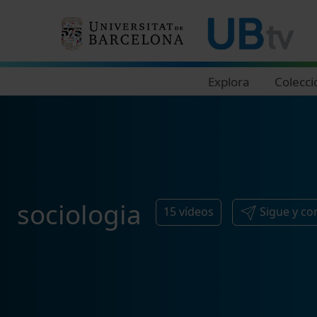
Navegació principal
Explora
Colecci
sociologia
15
vídeos
Sigue y c