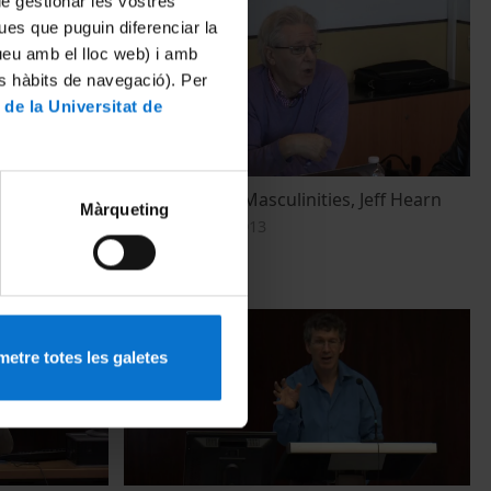
 de gestionar les vostres
ues que puguin diferenciar la
tueu amb el lloc web) i amb
es hàbits de navegació). Per
 de la Universitat de
 Nation,
Transnational Masculinities, Jeff Hearn
Màrqueting
 of the
10 Diciembre, 2013
DUB)
etre totes les galetes