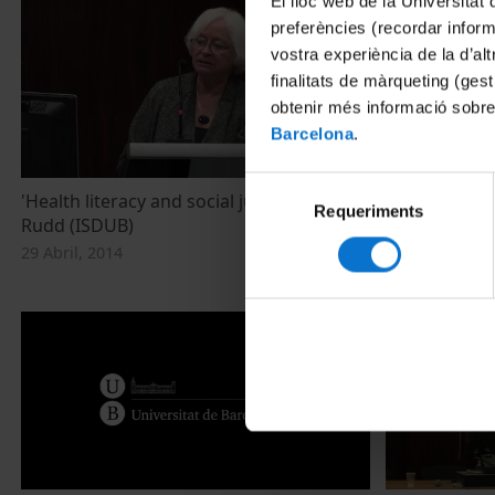
El lloc web de la Universitat 
preferències (recordar infor
vostra experiència de la d’al
finalitats de màrqueting (gest
obtenir més informació sobre
Barcelona
.
Selecció
'Health literacy and social justice' by Rima
'A sociology
Requeriments
de
Rudd (ISDUB)
governed and
consentiment
metropolis' b
29 Abril, 2014
9 Abril, 2014