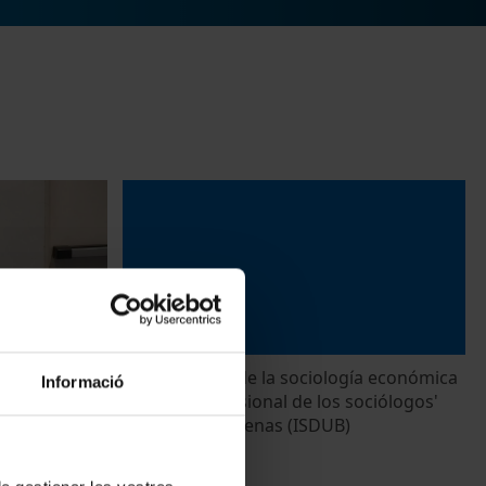
ty: Different
'La aplicación de la sociología económica
Informació
ection?' per
a la vida profesional de los sociólogos'
por Julián Cárdenas (ISDUB)
14 Mayo, 2014