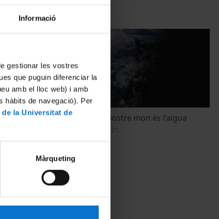
Informació
 de gestionar les vostres
ues que puguin diferenciar la
tueu amb el lloc web) i amb
es hàbits de navegació). Per
 de la Universitat de
es el agua
Som l'IdRA. El nostre mon és l'aigua
17 Diciembre, 2021
Màrqueting