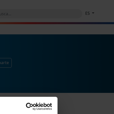
ES
parte