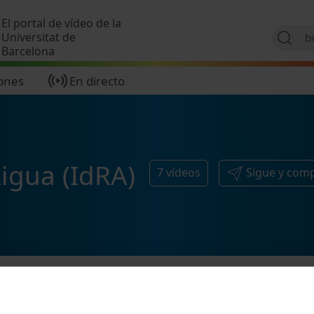
Pasar al contenido principal
El portal de vídeo de la
Universitat de
Barcelona
ones
En directo
Aigua (IdRA)
7
vídeos
Sigue y com