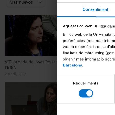
Consentiment
Aquest lloc web utilitza gal
El lloc web de la Universitat 
preferències (recordar infor
vostra experiència de la d’al
finalitats de màrqueting (gest
obtenir més informació sobre
VIII Jornada de Joves Investigadors de
VII Jornada d
Barcelona
.
l'IdRA
l’IdRA
2 Abril, 2025
29 Mayo, 2024
Selecció
Requeriments
de
consentiment