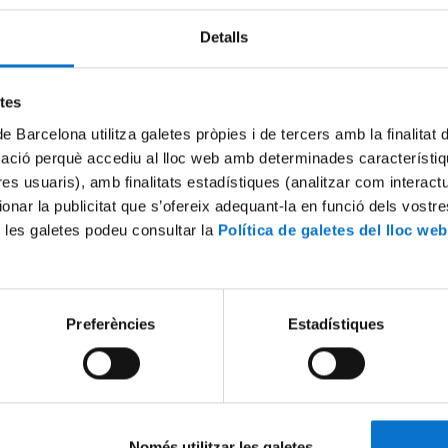
Detalls
etes
de Barcelona utilitza galetes pròpies i de tercers amb la finalitat
mació perquè accediu al lloc web amb determinades característiq
tres usuaris), amb finalitats estadístiques (analitzar com interac
ionar la publicitat que s’ofereix adequant-la en funció dels vostr
 les galetes podeu consultar la
Política de galetes del lloc web
e Joves Investigadors de
Somos IdRA, nuestro mundo 
29 Julio, 2022
Preferències
Estadístiques
Només utilitzar les galetes