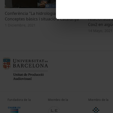
Conferència "La hidrologia mèdica.
Perspectives 
Conceptes bàsics i situació a Catalunya"
relacionada a
Cov2 en aigü
1 Diciembre, 2021
14 Mayo, 2021
Fundadora de la
Miembro de la
Miembro de la