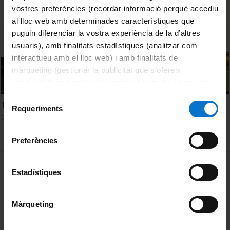
vostres preferències (recordar informació perquè accediu
al lloc web amb determinades característiques que
puguin diferenciar la vostra experiència de la d’altres
usuaris), amb finalitats estadístiques (analitzar com
interactueu amb el lloc web) i amb finalitats de
màrqueting (gestionar la publicitat que s’ofereix
adequant-la en funció dels vostres hàbits de navegació).
Per obtenir més informació sobre les galetes podeu
Selecció
Taula sobre la creativitat i l’educació literària
consultar la
Política de galetes del lloc web de la
Requeriments
de
25 Noviembre, 2022
Universitat de Barcelona
.
consentiment
Preferències
MENÚ PEU 1
Aviso legal
Estadístiques
Política de Cookies
Màrqueting
PEU 2
Privacidad y términos
Sobre UBtv