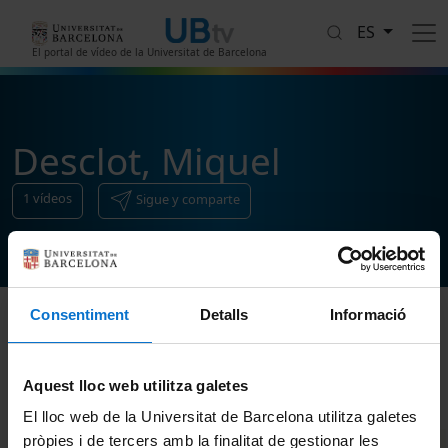
Pasar al contenido principal
ES
El portal de vídeo de la Universitat de Barcelona
Desclot, Miquel
1
vídeos
Sigue y comparte
Consentiment
Detalls
Informació
Ordenar
Aquest lloc web utilitza galetes
El lloc web de la Universitat de Barcelona utilitza galetes
pròpies i de tercers amb la finalitat de gestionar les