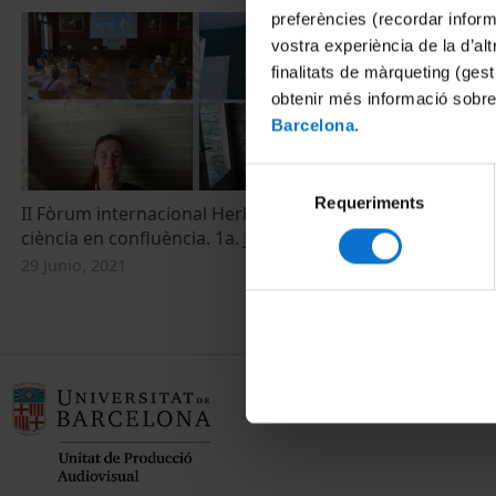
preferències (recordar infor
vostra experiència de la d’al
finalitats de màrqueting (gest
obtenir més informació sobre
Barcelona
.
Selecció
Requeriments
de
II Fòrum internacional HerbArt: art i
II Fòrum inte
consentiment
ciència en confluència. 1a. Jornada
ciència en co
29 Junio, 2021
29 Junio, 2021