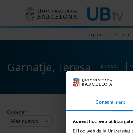
Navegació principal
Explora
Colecci
Garnatje, Teresa
2
vídeos
Consentiment
Ordenar
Aquest lloc web utilitza gal
El lloc web de la Universitat 