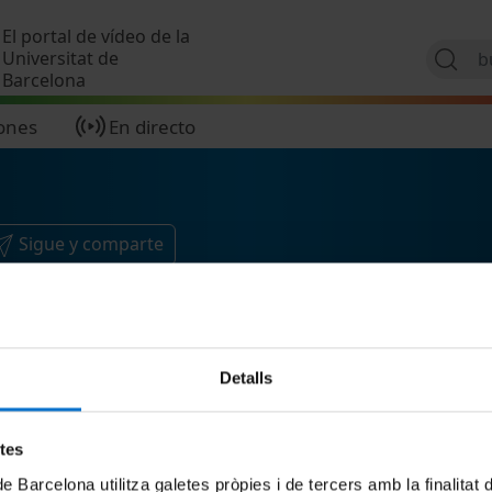
Pasar al contenido principal
El portal de vídeo de la
Universitat de
Barcelona
ones
En directo
Sigue y comparte
Detalls
etes
de Barcelona utilitza galetes pròpies i de tercers amb la finalitat