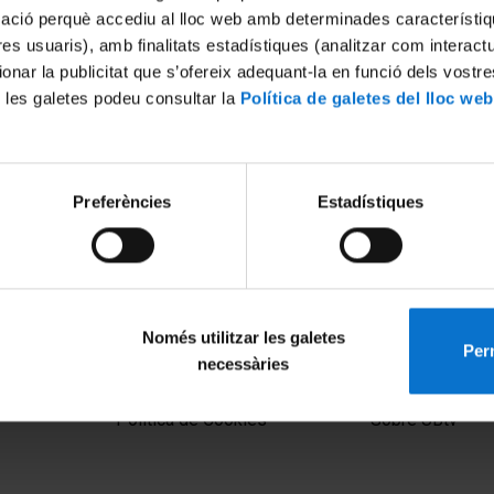
mació perquè accediu al lloc web amb determinades característiq
tres usuaris), amb finalitats estadístiques (analitzar com interac
ionar la publicitat que s’ofereix adequant-la en funció dels vostr
 les galetes podeu consultar la
Política de galetes del lloc web
Preferències
Estadístiques
rnacional HerbArt: art i
nfluència. 2a. Jornada
Només utilitzar les galetes
Perm
necessàries
MENÚ PEU 1
PEU 2
Aviso legal
Privacidad y té
Política de Cookies
Sobre UBtv