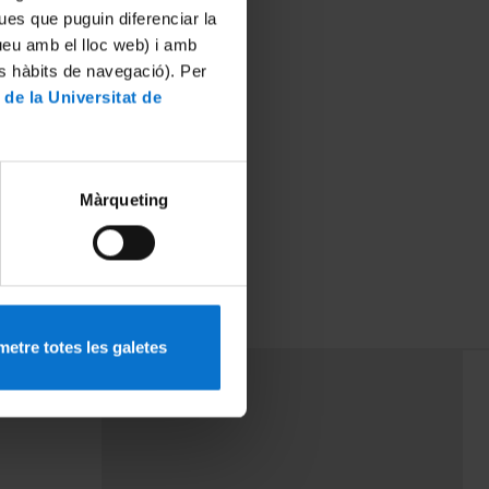
ues que puguin diferenciar la
tueu amb el lloc web) i amb
es hàbits de navegació). Per
 de la Universitat de
Màrqueting
etre totes les galetes
PEU 3
rminos
Contacto