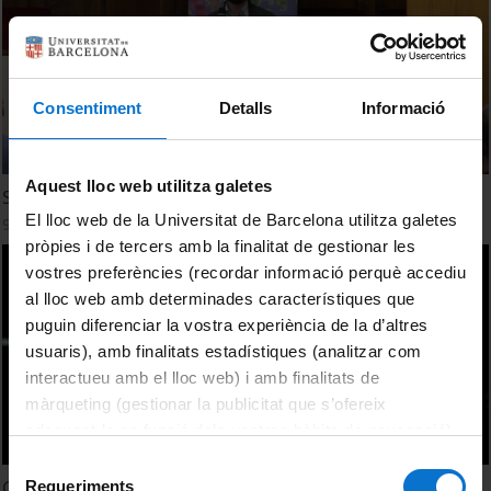
Consentiment
Detalls
Informació
Aquest lloc web utilitza galetes
Sustainable Innovations
El lloc web de la Universitat de Barcelona utilitza galetes
9 Febrero, 2024
pròpies i de tercers amb la finalitat de gestionar les
vostres preferències (recordar informació perquè accediu
al lloc web amb determinades característiques que
puguin diferenciar la vostra experiència de la d’altres
usuaris), amb finalitats estadístiques (analitzar com
interactueu amb el lloc web) i amb finalitats de
màrqueting (gestionar la publicitat que s’ofereix
adequant-la en funció dels vostres hàbits de navegació).
Per obtenir més informació sobre les galetes podeu
Selecció
consultar la
Política de galetes del lloc web de la
Geografia i Canvi Global, un grau centrat en la
Requeriments
de