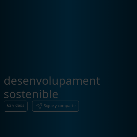
desenvolupament
sostenible
63
vídeos
Sigue y comparte