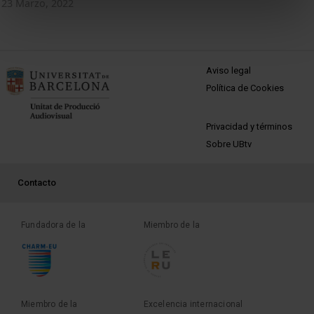
23 Marzo, 2022
MENÚ PEU 1
Aviso legal
Política de Cookies
PEU 2
Privacidad y términos
Sobre UBtv
PEU 3
Contacto
Fundadora de la
Miembro de la
Miembro de la
Excelencia internacional