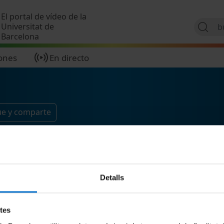
Pasar al contenido principal
El portal de vídeo de la
Universitat de
Barcelona
ones
En directo
ue y comparte
Detalls
etes