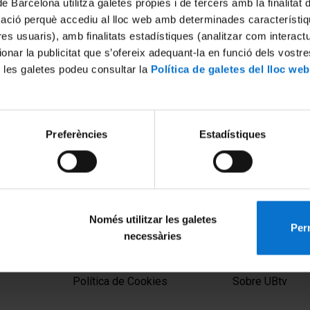
de Barcelona utilitza galetes pròpies i de tercers amb la finalitat
mació perquè accediu al lloc web amb determinades característiq
tres usuaris), amb finalitats estadístiques (analitzar com interac
ionar la publicitat que s’ofereix adequant-la en funció dels vostr
 les galetes podeu consultar la
Política de galetes del lloc web
Preferències
Estadístiques
Només utilitzar les galetes
Perm
necessàries
MENÚ PEU 1
PEU 2
Aviso legal
Privacidad y té
Política de Cookies
Sobre UBtv