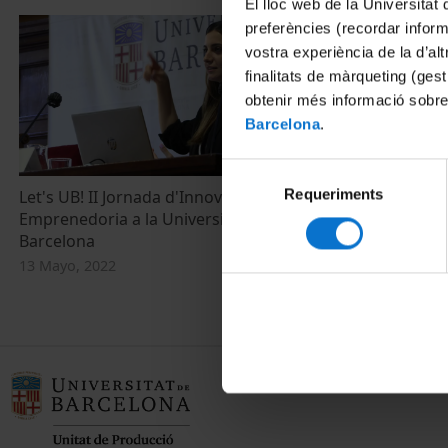
El lloc web de la Universitat 
preferències (recordar infor
vostra experiència de la d’al
finalitats de màrqueting (gest
obtenir més informació sobre
Barcelona
.
Selecció
Requeriments
de
Let's UB! II Jornada d'Innovació i
Emprenedoria a la Universitat de
consentiment
Barcelona
13 Mayo, 2022