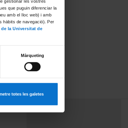
 de gestionar les vostres
ues que puguin diferenciar la
tueu amb el lloc web) i amb
es hàbits de navegació). Per
 de la Universitat de
Màrqueting
etre totes les galetes
PEU 3
rminos
Contacto