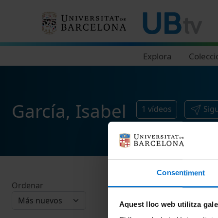
Navegació principal
Explora
Colecci
García, Isabel
1
vídeos
Sig
Consentiment
Ordenar
Aquest lloc web utilitza gal