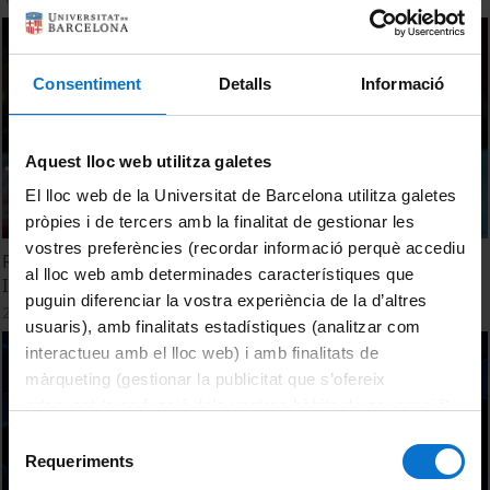
Consentiment
Detalls
Informació
Aquest lloc web utilitza galetes
El lloc web de la Universitat de Barcelona utilitza galetes
pròpies i de tercers amb la finalitat de gestionar les
vostres preferències (recordar informació perquè accediu
Reportatge de la Jornada d'Investigadors Predoctorals
al lloc web amb determinades característiques que
Interdisciplinària (JIPI) 2016
puguin diferenciar la vostra experiència de la d’altres
24 Febrero, 2016
usuaris), amb finalitats estadístiques (analitzar com
interactueu amb el lloc web) i amb finalitats de
màrqueting (gestionar la publicitat que s’ofereix
adequant-la en funció dels vostres hàbits de navegació).
Per obtenir més informació sobre les galetes podeu
Selecció
consultar la
Política de galetes del lloc web de la
Requeriments
de
Universitat de Barcelona
.