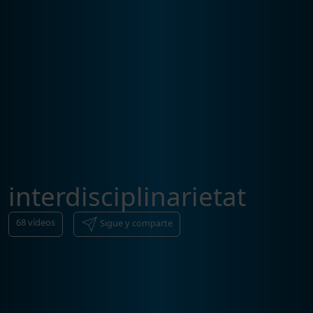
interdisciplinarietat
68
vídeos
Sigue y comparte