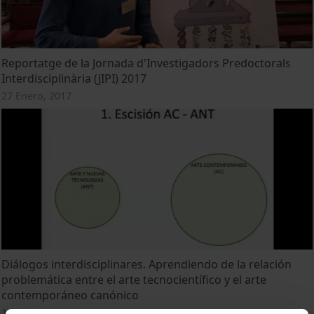
Reportatge de la Jornada d'Investigadors Predoctorals
Interdisciplinària (JIPI) 2017
27 Enero, 2017
Diálogos interdisciplinares. Aprendiendo de la relación
problemática entre el arte tecnocientífico y el arte
contemporáneo canónico
11 Mayo, 2016