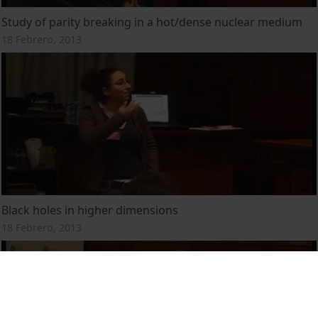
Study of parity breaking in a hot/dense nuclear medium
18 Febrero, 2013
Black holes in higher dimensions
18 Febrero, 2013