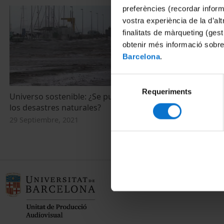
preferències (recordar infor
vostra experiència de la d’al
finalitats de màrqueting (gest
obtenir més informació sobre
Barcelona
.
Selecció
Requeriments
de
Universo sostenible: ¿Se pueden evitar
consentiment
los desastres naturales?
29 Septiembre, 2021