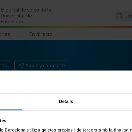
Pasar al contenido principal
El portal de vídeo de la
Universitat de
Barcelona
ones
En directo
eos
Sigue y comparte
Detalls
etes
de Barcelona utilitza galetes pròpies i de tercers amb la finalitat