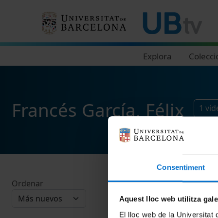
Navegació principal
Explora
Colecci
Francés García, Félix
1
víd
Consentiment
Ordenar
Aquest lloc web utilitza gal
El lloc web de la Universitat 