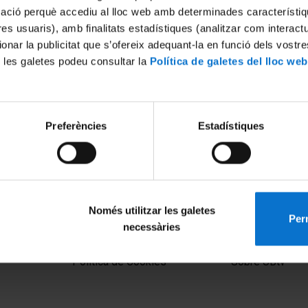
mació perquè accediu al lloc web amb determinades característiq
tres usuaris), amb finalitats estadístiques (analitzar com interac
ionar la publicitat que s’ofereix adequant-la en funció dels vostr
 les galetes podeu consultar la
Política de galetes del lloc web
Preferències
Estadístiques
Només utilitzar les galetes
Perm
necessàries
MENÚ PEU 1
PEU 2
Aviso legal
Privacidad y té
Política de Cookies
Sobre UBtv