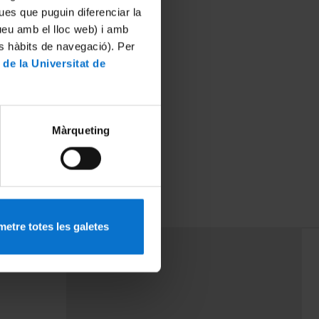
ues que puguin diferenciar la
tueu amb el lloc web) i amb
es hàbits de navegació). Per
 de la Universitat de
Màrqueting
etre totes les galetes
PEU 3
rminos
Contacto