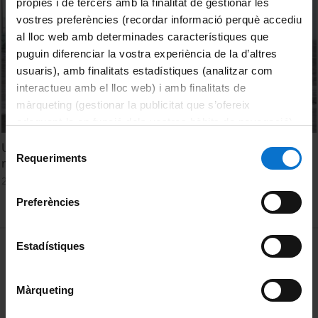
pròpies i de tercers amb la finalitat de gestionar les
vostres preferències (recordar informació perquè accediu
al lloc web amb determinades característiques que
puguin diferenciar la vostra experiència de la d’altres
usuaris), amb finalitats estadístiques (analitzar com
interactueu amb el lloc web) i amb finalitats de
màrqueting (gestionar la publicitat que s’ofereix
adequant-la en funció dels vostres hàbits de navegació).
Per obtenir més informació sobre les galetes podeu
Selecció
Universo sostenible: ¿Se pueden evitar los desastres
consultar la
Política de galetes del lloc web de la
Requeriments
de
naturales?
Universitat de Barcelona
.
consentiment
29 September, 2021
Preferències
MENÚ PEU 1
Estadístiques
Legal notice
Cookies
Màrqueting
PEU 2
About UBtv