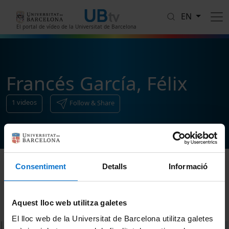
Skip to main content
EN
El portal de vídeo de la Universitat de Barcelona
Francés García, Félix
1
videos
Follow & Share
Consentiment
Detalls
Informació
Sort
Aquest lloc web utilitza galetes
El lloc web de la Universitat de Barcelona utilitza galetes