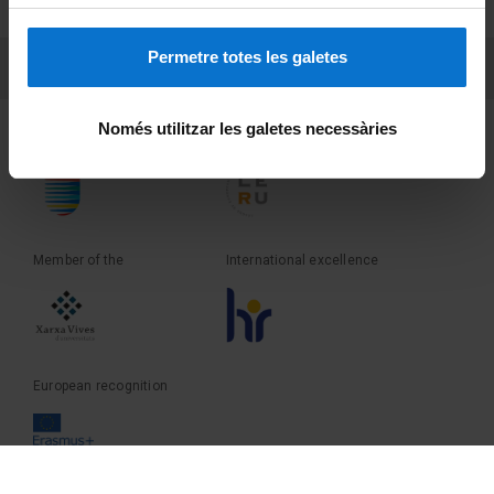
Terms and privacy
Permetre totes les galetes
PEU 3
Contact
Només utilitzar les galetes necessàries
Founder of the
Member of the
Member of the
International excellence
European recognition