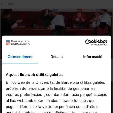
13 Junio, 2025
Consentiment
Detalls
Informació
Sessió de conferiment del grau de doctor honoris causa a
Pere Gimferrer
Aquest lloc web utilitza galetes
20 Marzo, 2025
El lloc web de la Universitat de Barcelona utilitza galetes
pròpies i de tercers amb la finalitat de gestionar les
vostres preferències (recordar informació perquè accediu
al lloc web amb determinades característiques que
puguin diferenciar la vostra experiència de la d’altres
usuaris), amb finalitats estadístiques (analitzar com