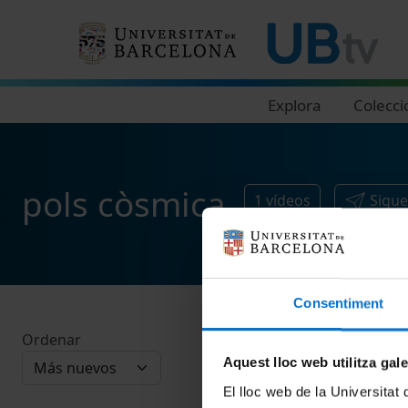
Navegació principal
Explora
Colecci
pols còsmica
1
vídeos
Sigue
Consentiment
Ordenar
Aquest lloc web utilitza gal
El lloc web de la Universitat 