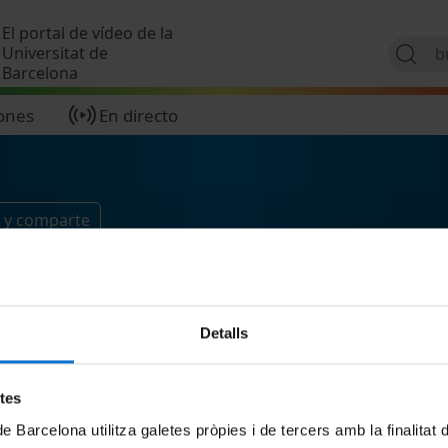
Pasar al contenido principal
El portal de vídeo de la
Universitat de
Barcelona
ones
En directo
 y comparte
Detalls
etes
de Barcelona utilitza galetes pròpies i de tercers amb la finalitat