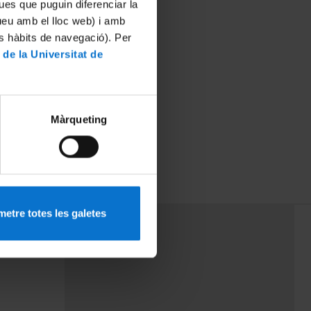
ues que puguin diferenciar la
tueu amb el lloc web) i amb
es hàbits de navegació). Per
 de la Universitat de
Màrqueting
etre totes les galetes
PEU 3
rminos
Contacto