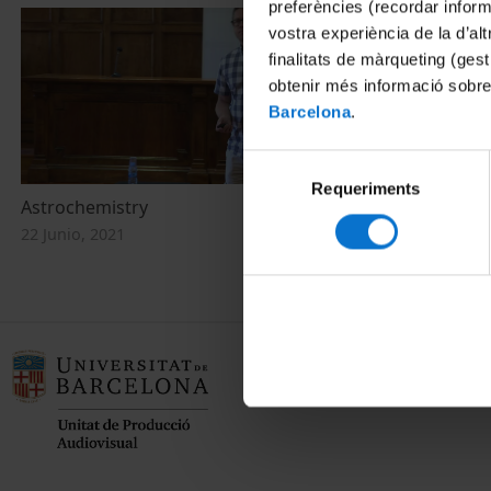
preferències (recordar infor
vostra experiència de la d’al
finalitats de màrqueting (gest
obtenir més informació sobre
Barcelona
.
Selecció
Requeriments
de
Astrochemistry
consentiment
22 Junio, 2021