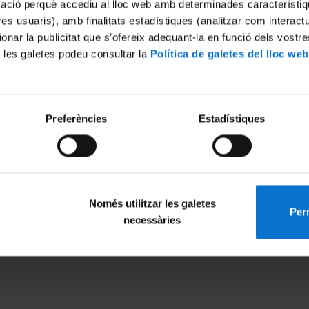
mació perquè accediu al lloc web amb determinades característiq
tres usuaris), amb finalitats estadístiques (analitzar com interac
ionar la publicitat que s’ofereix adequant-la en funció dels vostr
 les galetes podeu consultar la
Política de galetes del lloc web
Preferències
Estadístiques
Només utilitzar les galetes
Perm
MENÚ PEU 1
PEU 2
necessàries
Aviso legal
Privacidad y té
Política de Cookies
Sobre UBtv