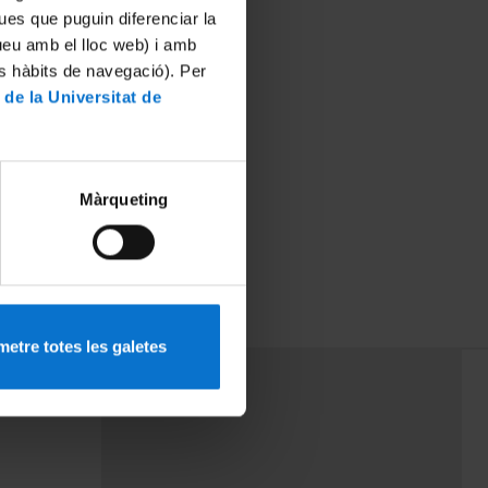
ues que puguin diferenciar la
tueu amb el lloc web) i amb
es hàbits de navegació). Per
 de la Universitat de
Màrqueting
etre totes les galetes
PEU 3
rminos
Contacto