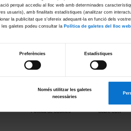
mació perquè accediu al lloc web amb determinades característiq
tres usuaris), amb finalitats estadístiques (analitzar com interac
ionar la publicitat que s’ofereix adequant-la en funció dels vostr
 les galetes podeu consultar la
Política de galetes del lloc web
Preferències
Estadístiques
Només utilitzar les galetes
Perm
necessàries
MENÚ PEU 1
PEU 2
Aviso legal
Privacidad y té
Política de Cookies
Sobre UBtv