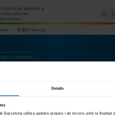
Pasar al contenido principal
El portal de vídeo de la
Universitat de
Barcelona
ones
En directo
Sigue y comparte
Detalls
etes
de Barcelona utilitza galetes pròpies i de tercers amb la finalitat