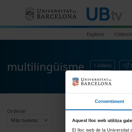
Navegació principal
Explora
Colecci
multilingüisme
1
vídeos
Consentiment
Ordenar
Aquest lloc web utilitza gal
El lloc web de la Universitat 