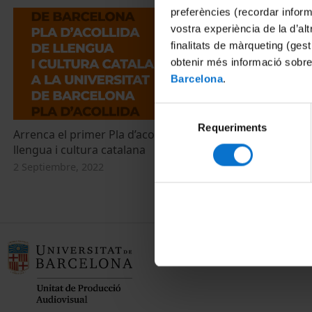
preferències (recordar infor
vostra experiència de la d’al
finalitats de màrqueting (gest
obtenir més informació sobre
Barcelona
.
Selecció
Requeriments
de
Arrenca el primer Pla d’acollida de
consentiment
llengua i cultura catalana
2 Septiembre, 2022