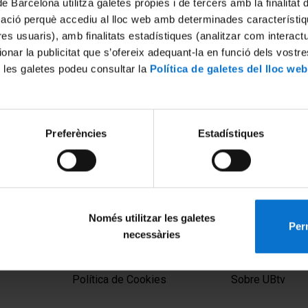
de Barcelona utilitza galetes pròpies i de tercers amb la finalitat
mació perquè accediu al lloc web amb determinades característiq
tres usuaris), amb finalitats estadístiques (analitzar com interac
ionar la publicitat que s’ofereix adequant-la en funció dels vostr
 les galetes podeu consultar la
Política de galetes del lloc web
Preferències
Estadístiques
Només utilitzar les galetes
Perm
necessàries
MENÚ PEU 1
PEU 2
Aviso legal
Privacidad y té
Política de Cookies
Sobre UBtv