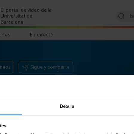
Pasar al contenido principal
El portal de vídeo de la
Universitat de
Barcelona
ones
En directo
ídeos
Sigue y comparte
Detalls
etes