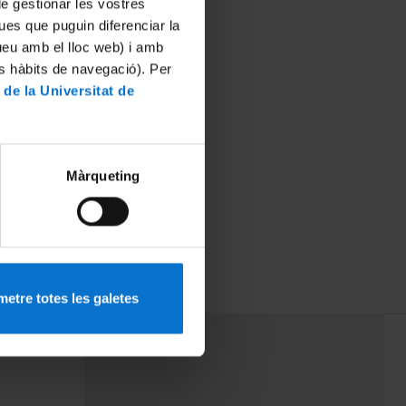
 de gestionar les vostres
ues que puguin diferenciar la
tueu amb el lloc web) i amb
es hàbits de navegació). Per
 de la Universitat de
Màrqueting
etre totes les galetes
PEU 3
rminos
Contacto