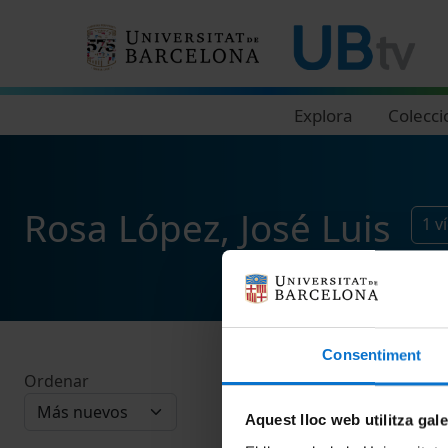
Navegació principal
Explora
Colecci
Rosa López, José Luis
1
v
Consentiment
Ordenar
Aquest lloc web utilitza gal