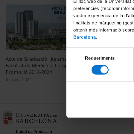
El lloc web de la Universitat 
preferències (recordar infor
vostra experiència de la d’al
finalitats de màrqueting (gest
obtenir més informació sobre
Barcelona
.
Selecció
Requeriments
de
Acte de Graduació i Jurament Hipocràtic.
Facultat de Medicina. Campus Bellvitge.
consentiment
Promoció 2018-2024
6 Junio, 2024