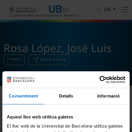
Skip to main content
EN
El portal de vídeo de la Universitat de Barcelona
Rosa López, José Luis
1
videos
Follow & Share
Consentiment
Detalls
Informació
Sort
Aquest lloc web utilitza galetes
El lloc web de la Universitat de Barcelona utilitza galetes