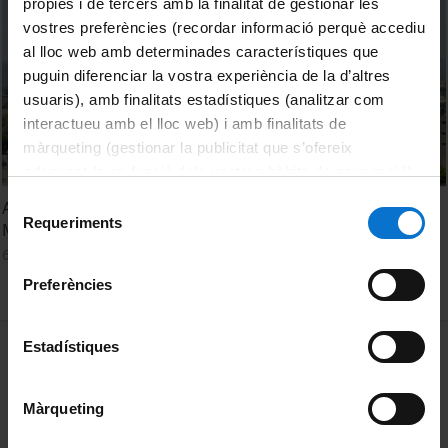
pròpies i de tercers amb la finalitat de gestionar les
vostres preferències (recordar informació perquè accediu
al lloc web amb determinades característiques que
puguin diferenciar la vostra experiència de la d’altres
usuaris), amb finalitats estadístiques (analitzar com
interactueu amb el lloc web) i amb finalitats de
màrqueting (gestionar la publicitat que s’ofereix
adequant-la en funció dels vostres hàbits de navegació).
Per obtenir més informació sobre les galetes podeu
Selecció
Acte de Graduació i Jurament Hipocràtic. Facultat de
consultar la
Política de galetes del lloc web de la
Requeriments
de
Medicina. Campus Bellvitge. Promoció 2018-2024
Universitat de Barcelona
.
consentiment
6 June, 2024
Preferències
MENÚ PEU 1
Estadístiques
Legal notice
Cookies
Màrqueting
PEU 2
About UBtv