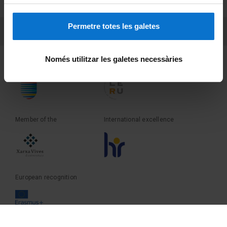
Terms and privacy
Permetre totes les galetes
PEU 3
Contact
Només utilitzar les galetes necessàries
Founder of the
Member of the
Member of the
International excellence
European recognition