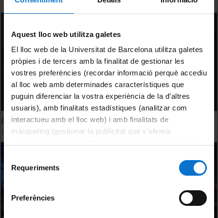
Aquest lloc web utilitza galetes
El lloc web de la Universitat de Barcelona utilitza galetes
pròpies i de tercers amb la finalitat de gestionar les
vostres preferències (recordar informació perquè accediu
al lloc web amb determinades característiques que
puguin diferenciar la vostra experiència de la d’altres
usuaris), amb finalitats estadístiques (analitzar com
interactueu amb el lloc web) i amb finalitats de
Records UB. Capítol 1
màrqueting (gestionar la publicitat que s’ofereix
19 Enero, 2026
adequant-la en funció dels vostres hàbits de navegació).
Per obtenir més informació sobre les galetes podeu
Selecció
consultar la
Política de galetes del lloc web de la
Requeriments
de
Universitat de Barcelona
.
consentiment
Preferències