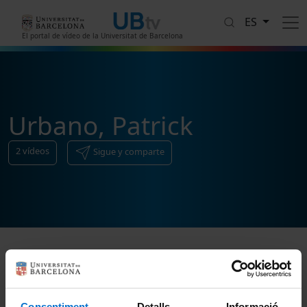
Pasar al contenido principal
ES
El portal de vídeo de la Universitat de Barcelona
Urbano, Patrick
2
vídeos
Sigue y comparte
Ordenar
Consentiment
Detalls
Informació