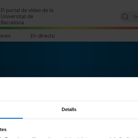
Pasar al contenido principal
El portal de vídeo de la
Universitat de
Barcelona
ones
En directo
Detalls
etes