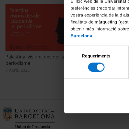
El lloc web de la Universitat 
preferències (recordar infor
vostra experiència de la d’al
finalitats de màrqueting (gest
obtenir més informació sobre
Barcelona
.
Selecció
Requeriments
de
Palestina: visions des de l'acadèmia i el
Food Through
periodisme
Cookbooks an
consentiment
Riera
7 Abril, 2025
16 Diciembre,