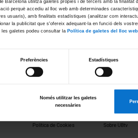
de Barcelona utilitza galetes pròpies i de tercers amb la finalitat
mació perquè accediu al lloc web amb determinades característiq
tres usuaris), amb finalitats estadístiques (analitzar com interac
ionar la publicitat que s’ofereix adequant-la en funció dels vostr
 les galetes podeu consultar la
Política de galetes del lloc web
Preferències
Estadístiques
 the Ages - On Medieval
d Catalan Cuisine. Antoni
 2024
Només utilitzar les galetes
Perm
necessàries
MENÚ PEU 1
PEU 2
Aviso legal
Privacidad y té
Política de Cookies
Sobre UBtv