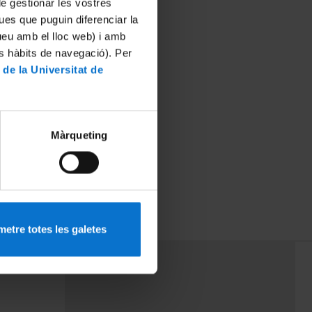
 de gestionar les vostres
ues que puguin diferenciar la
tueu amb el lloc web) i amb
es hàbits de navegació). Per
 de la Universitat de
Màrqueting
etre totes les galetes
PEU 3
rminos
Contacto