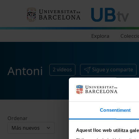
Navegació principal
Explora
Colecci
Antoni
2
vídeos
Sigue y comparte
Consentiment
Ordenar
Aquest lloc web utilitza gal