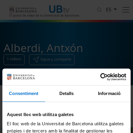
Pasar al contenido principal
ES
El portal de vídeo de la Universitat de Barcelona
Alberdi, Antxón
1
vídeos
Sigue y comparte
Consentiment
Detalls
Informació
Ordenar
Aquest lloc web utilitza galetes
El lloc web de la Universitat de Barcelona utilitza galetes
pròpies i de tercers amb la finalitat de gestionar les