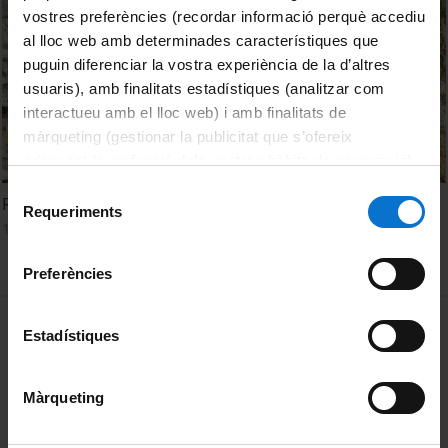
vostres preferències (recordar informació perquè accediu
al lloc web amb determinades característiques que
puguin diferenciar la vostra experiència de la d’altres
usuaris), amb finalitats estadístiques (analitzar com
interactueu amb el lloc web) i amb finalitats de
màrqueting (gestionar la publicitat que s’ofereix
adequant-la en funció dels vostres hàbits de navegació).
Per obtenir més informació sobre les galetes podeu
Selecció
Radioastronomía: El Universo frío
consultar la
Política de galetes del lloc web de la
Requeriments
de
1 Junio, 2009
Universitat de Barcelona
.
consentiment
Preferències
MENÚ PEU 1
Aviso legal
Estadístiques
Política de Cookies
Màrqueting
PEU 2
Privacidad y términos
Sobre UBtv