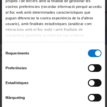
pròpies i de tercers amb la finalitat de gestionar les
vostres preferències (recordar informació perquè accediu
al lloc web amb determinades característiques que
puguin diferenciar la vostra experiència de la d’altres
usuaris), amb finalitats estadístiques (analitzar com
interactueu amb el lloc web) i amb finalitats de
màrqueting (gestionar la publicitat que s’ofereix
adequant-la en funció dels vostres hàbits de navegació).
Per obtenir més informació sobre les galetes podeu
Selecció
Perfils lingüístics dels futurs docents de primària i
consultar la
Política de galetes del lloc web de la
Requeriments
de
secundària. Dominància, ús del català i del castellà.
Universitat de Barcelona
.
consentiment
28 Febrero, 2025
Preferències
MENÚ PEU 1
Estadístiques
Aviso legal
Política de Cookies
Màrqueting
PEU 2
Privacidad y términos