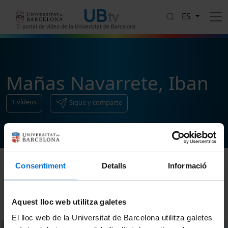
Pasar al contenido principal
ES
El portal de vídeo de la Universitat de Barcelona
Mañas Navarrete, Iban
1
vídeos
Sigue y comparte
Consentiment
Detalls
Informació
Ordenar
Aquest lloc web utilitza galetes
El lloc web de la Universitat de Barcelona utilitza galetes