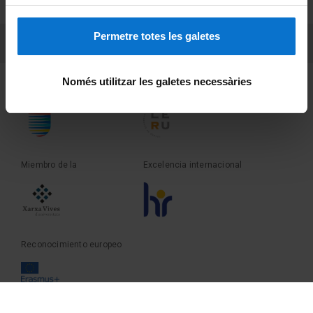
Sobre UBtv
Permetre totes les galetes
PEU 3
Contacto
Només utilitzar les galetes necessàries
Fundadora de la
Miembro de la
Miembro de la
Excelencia internacional
Reconocimiento europeo