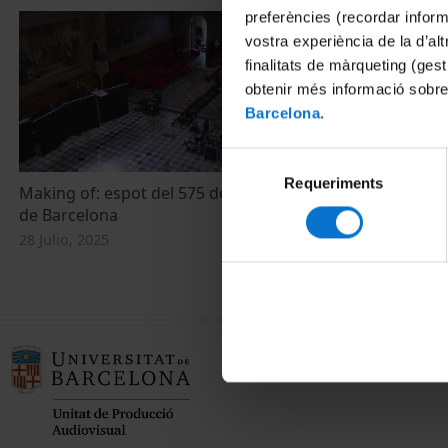
preferències (recordar infor
vostra experiència de la d’al
finalitats de màrqueting (gest
obtenir més informació sobre
Barcelona
.
Selecció
Requeriments
de
Making of: espot del 575 de la Universitat
consentiment
de Barcelona
28 Julio, 2025