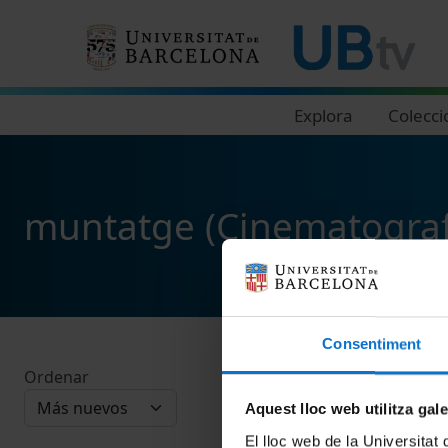
Navegació principal
Explora
Colecci
muntatge (Cinematograf
Consentiment
Ordenar
Aquest lloc web utilitza gal
El lloc web de la Universitat 