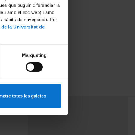
ues que puguin diferenciar la
tueu amb el lloc web) i amb
es hàbits de navegació). Per
 de la Universitat de
Màrqueting
etre totes les galetes
PEU 3
rminos
Contacto