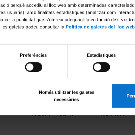
mació perquè accediu al lloc web amb determinades característiq
tres usuaris), amb finalitats estadístiques (analitzar com interac
ionar la publicitat que s’ofereix adequant-la en funció dels vostr
 les galetes podeu consultar la
Política de galetes del lloc web
Preferències
Estadístiques
Només utilitzar les galetes
Perm
necessàries
MENÚ PEU 1
PEU 2
Aviso legal
Privacidad y té
Política de Cookies
Sobre UBtv