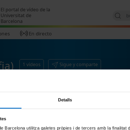
Pasar al contenido principal
El portal de vídeo de la
Universitat de
Barcelona
ones
En directo
ia)
1
vídeos
Sigue y comparte
Detalls
etes
de Barcelona utilitza galetes pròpies i de tercers amb la finalitat