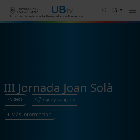
Pasar al contenido principal
ES
El portal de vídeo de la Universitat de Barcelona
III Jornada Joan Solà
7
vídeos
Sigue y comparte
+ Más información