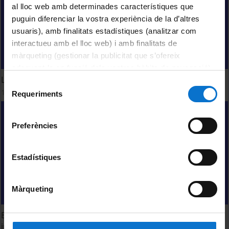
al lloc web amb determinades característiques que
puguin diferenciar la vostra experiència de la d’altres
usuaris), amb finalitats estadístiques (analitzar com
interactueu amb el lloc web) i amb finalitats de
màrqueting (gestionar la publicitat que s’ofereix
adequant-la en funció dels vostres hàbits de navegació).
Les marques normatives de la GIEC
Per obtenir més informació sobre les galetes podeu
Selecció
17 Octubre, 2025
consultar la
Política de galetes del lloc web de la
Requeriments
de
Universitat de Barcelona
.
consentiment
Preferències
Estadístiques
Màrqueting
Els límits de la pronominalització: un estudi
inter-/intradialectal