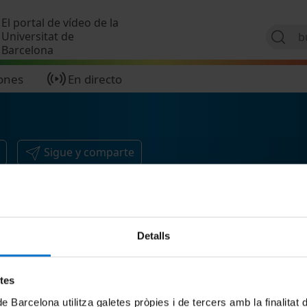
Pasar al contenido principal
El portal de vídeo de la
Universitat de
Barcelona
ones
En directo
Sigue y comparte
Detalls
etes
de Barcelona utilitza galetes pròpies i de tercers amb la finalitat