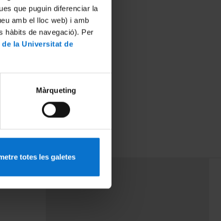
ues que puguin diferenciar la
tueu amb el lloc web) i amb
es hàbits de navegació). Per
 de la Universitat de
Màrqueting
etre totes les galetes
PEU 3
rminos
Contacto