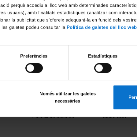
mació perquè accediu al lloc web amb determinades característiq
tres usuaris), amb finalitats estadístiques (analitzar com interac
ionar la publicitat que s’ofereix adequant-la en funció dels vostr
 les galetes podeu consultar la
Política de galetes del lloc web
Preferències
Estadístiques
Només utilitzar les galetes
Perm
necessàries
MENÚ PEU 1
PEU 2
Aviso legal
Privacidad y té
Política de Cookies
Sobre UBtv