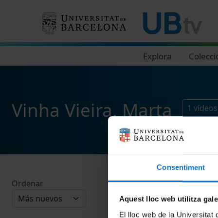
Navegació principal
Explora
Colecci
Vinha Vieira, Marta
1
vídeos
Consentiment
Ordenar
Aquest lloc web utilitza gal
El lloc web de la Universitat 