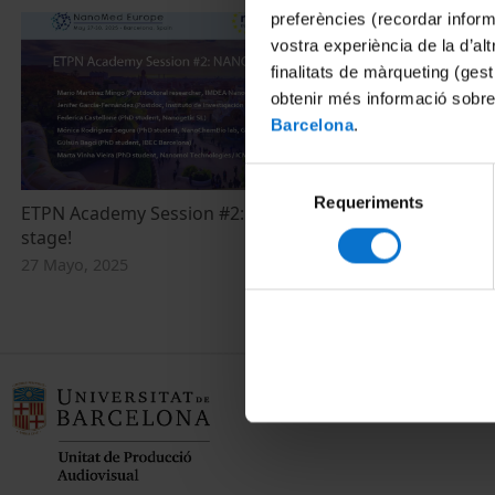
preferències (recordar infor
vostra experiència de la d’al
finalitats de màrqueting (gest
obtenir més informació sobre
Barcelona
.
Selecció
Requeriments
de
ETPN Academy Session #2: NANOCARE on
consentiment
stage!
27 Mayo, 2025