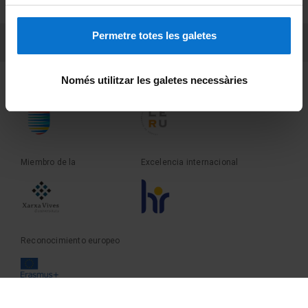
Sobre UBtv
Permetre totes les galetes
PEU 3
Contacto
Només utilitzar les galetes necessàries
Fundadora de la
Miembro de la
Miembro de la
Excelencia internacional
Reconocimiento europeo