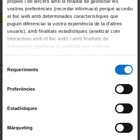
pròpies i de tercers amb la finalitat de gestionar les
vostres preferències (recordar informació perquè accediu
al lloc web amb determinades característiques que
puguin diferenciar la vostra experiència de la d’altres
usuaris), amb finalitats estadístiques (analitzar com
interactueu amb el lloc web) i amb finalitats de
màrqueting (gestionar la publicitat que s’ofereix
adequant-la en funció dels vostres hàbits de navegació).
Per obtenir més informació sobre les galetes podeu
Selecció
Les Universitats com a motor de política lingüística:
consultar la
Política de galetes del lloc web de la
Requeriments
de
Indicadors, dades i avaluació.
Universitat de Barcelona
.
consentiment
16 Marzo, 2026
Preferències
MENÚ PEU 1
Estadístiques
Aviso legal
Política de Cookies
Màrqueting
PEU 2
Privacidad y términos