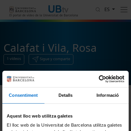
Pasar al contenido principal
ES
El portal de vídeo de la Universitat de Barcelona
Calafat i Vila, Rosa
1
vídeos
Sigue y comparte
Consentiment
Detalls
Informació
Ordenar
Aquest lloc web utilitza galetes
El lloc web de la Universitat de Barcelona utilitza galetes