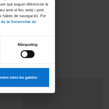
ues que puguin diferenciar la
tueu amb el lloc web) i amb
es hàbits de navegació). Per
 de la Universitat de
Màrqueting
Baiges
etre totes les galetes
PEU 3
rminos
Contacto