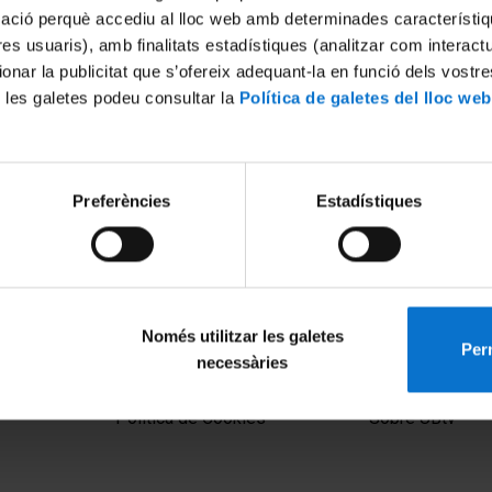
mació perquè accediu al lloc web amb determinades característiq
tres usuaris), amb finalitats estadístiques (analitzar com interac
ionar la publicitat que s’ofereix adequant-la en funció dels vostr
 les galetes podeu consultar la
Política de galetes del lloc web
Preferències
Estadístiques
aula rodona: 'Els altres
'Els altres lèxics' per Ignasi 
nda de l'acte
11 Octubre, 2011
011
Només utilitzar les galetes
Perm
necessàries
MENÚ PEU 1
PEU 2
Aviso legal
Privacidad y té
Política de Cookies
Sobre UBtv