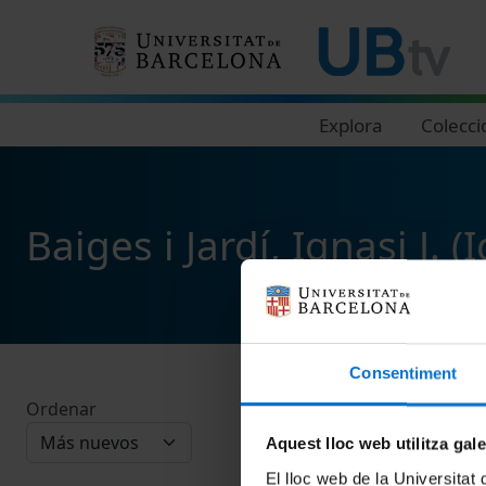
Navegació principal
Explora
Colecci
Baiges i Jardí, Ignasi J. 
Consentiment
Ordenar
Aquest lloc web utilitza gal
El lloc web de la Universitat 