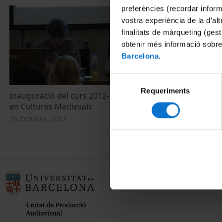
preferències (recordar infor
vostra experiència de la d’al
finalitats de màrqueting (gest
obtenir més informació sobre
Barcelona
.
Selecció
Requeriments
de
Inauguració del curs 2012-13 del Màster
Debat de la T
consentiment
en Cultures Medievals
lèxics' i Cloe
25 Octubre, 2012
11 Octubre, 2