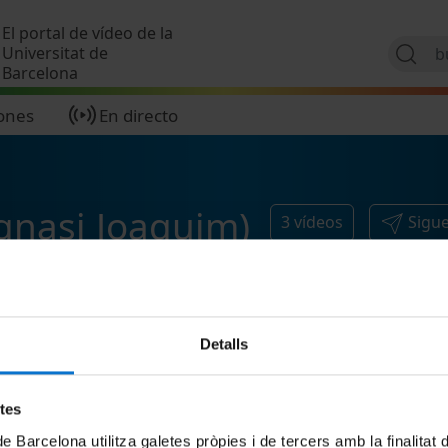
Pasar al contenido principal
El portal de vídeo de la
Universitat de
Barcelona
ones
En directo
(Ignasi Joaquim)
3
vídeos
Sigu
Detalls
etes
de Barcelona utilitza galetes pròpies i de tercers amb la finalitat