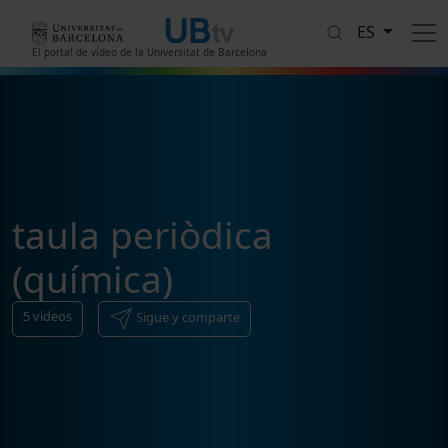
Pasar al contenido principal
ES
El portal de vídeo de la Universitat de Barcelona
taula periòdica
(química)
5
vídeos
Sigue y comparte