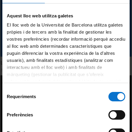
Aquest lloc web utilitza galetes
El lloc web de la Universitat de Barcelona utilitza galetes
pròpies i de tercers amb la finalitat de gestionar les
vostres preferències (recordar informació perquè accediu
al lloc web amb determinades característiques que
puguin diferenciar la vostra experiència de la d’altres
usuaris), amb finalitats estadístiques (analitzar com
L'origen dels noms dels elements
interactueu amb el lloc web) i amb finalitats de
12 Noviembre, 2019
màrqueting (gestionar la publicitat que s’ofereix
adequant-la en funció dels vostres hàbits de navegació).
Per obtenir més informació sobre les galetes podeu
Selecció
consultar la
Política de galetes del lloc web de la
Requeriments
de
Universitat de Barcelona
.
consentiment
Preferències