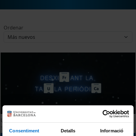
Ordenar
Un univers d'elements químics
5 Diciembre, 2019
Consentiment
Detalls
Informació