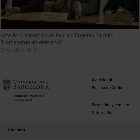
Acte de presentació de l'obra d'Eugènia Balcells
'Homenatge als elements'
27 Octubre, 2011
MENÚ PEU 1
Aviso legal
Política de Cookies
PEU 2
Privacidad y términos
Sobre UBtv
PEU 3
Contacto