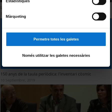
Estadístiques
La Taula Periòdica: icona gràfica i cultural
15 Octubre, 2019
Màrqueting
Permetre totes les galetes
Només utilitzar les galetes necessàries
150 anys de la taula periòdica: l'inventari còsmic
10 Septiembre, 2019