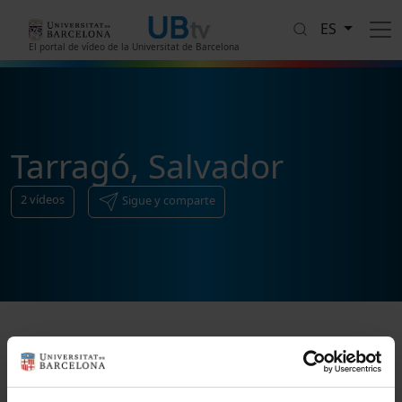
Pasar al contenido principal
ES
El portal de vídeo de la Universitat de Barcelona
Tarragó, Salvador
2
vídeos
Sigue y comparte
Ordenar