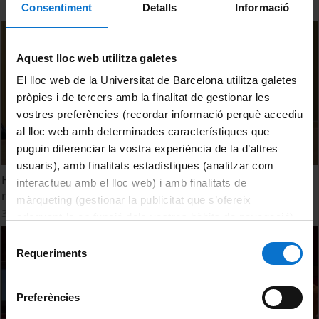
Consentiment
Detalls
Informació
Aquest lloc web utilitza galetes
El lloc web de la Universitat de Barcelona utilitza galetes
pròpies i de tercers amb la finalitat de gestionar les
vostres preferències (recordar informació perquè accediu
al lloc web amb determinades característiques que
puguin diferenciar la vostra experiència de la d’altres
usuaris), amb finalitats estadístiques (analitzar com
Homenatge: Salvador Tarragó, una trajectòria
interactueu amb el lloc web) i amb finalitats de
reivindicativa de Cerdà
màrqueting (gestionar la publicitat que s’ofereix
30 Enero, 2019
adequant-la en funció dels vostres hàbits de navegació).
Per obtenir més informació sobre les galetes podeu
Selecció
consultar la
Política de galetes del lloc web de la
Requeriments
de
Universitat de Barcelona
.
consentiment
Preferències