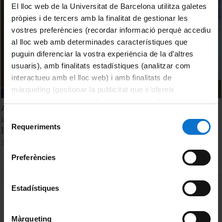
El lloc web de la Universitat de Barcelona utilitza galetes
pròpies i de tercers amb la finalitat de gestionar les
vostres preferències (recordar informació perquè accediu
al lloc web amb determinades característiques que
puguin diferenciar la vostra experiència de la d’altres
usuaris), amb finalitats estadístiques (analitzar com
interactueu amb el lloc web) i amb finalitats de
màrqueting (gestionar la publicitat que s’ofereix
adequant-la en funció dels vostres hàbits de navegació).
Ambiguities and contradictions in peripatetic settlements
Per obtenir més informació sobre les galetes podeu
Selecció
in ‘farm and quarry’ economies: heeding lessons from
consultar la
Política de galetes del lloc web de la
Requeriments
de
Ildefons Cerdà
Universitat de Barcelona
.
consentiment
30 Enero, 2019
Preferències
MENÚ PEU 1
Estadístiques
Aviso legal
Política de Cookies
Màrqueting