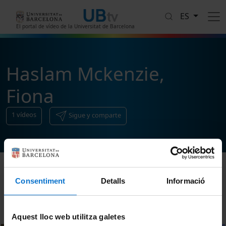
Pasar al contenido principal
ES
El portal de vídeo de la Universitat de Barcelona
Haslam Mckenzie,
Fiona
1
vídeos
Sigue y comparte
Consentiment
Detalls
Informació
Ordenar
Aquest lloc web utilitza galetes