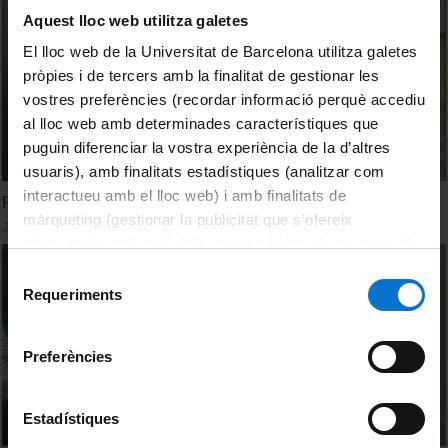
Aquest lloc web utilitza galetes
El lloc web de la Universitat de Barcelona utilitza galetes
pròpies i de tercers amb la finalitat de gestionar les
vostres preferències (recordar informació perquè accediu
al lloc web amb determinades característiques que
puguin diferenciar la vostra experiència de la d’altres
usuaris), amb finalitats estadístiques (analitzar com
interactueu amb el lloc web) i amb finalitats de
Personatges: Andrés Jiménez
màrqueting (gestionar la publicitat que s’ofereix
29 Agosto, 2013
adequant-la en funció dels vostres hàbits de navegació).
Per obtenir més informació sobre les galetes podeu
Selecció
consultar la
Política de galetes del lloc web de la
Requeriments
de
Universitat de Barcelona
.
consentiment
Preferències
Estadístiques