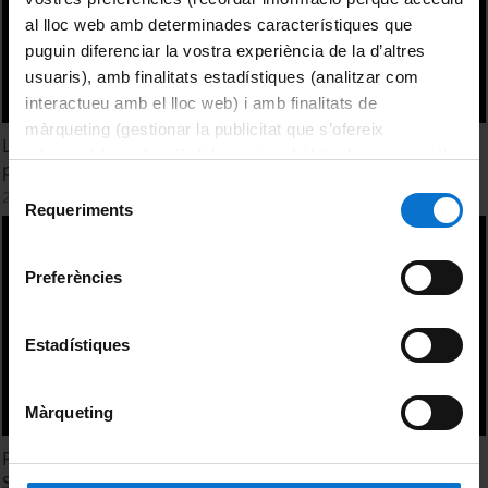
al lloc web amb determinades característiques que
puguin diferenciar la vostra experiència de la d’altres
usuaris), amb finalitats estadístiques (analitzar com
interactueu amb el lloc web) i amb finalitats de
màrqueting (gestionar la publicitat que s’ofereix
La integració de la coordinació en la teoria gramatical. La
adequant-la en funció dels vostres hàbits de navegació).
proposta de Joan Solà en retrospectiva
Per obtenir més informació sobre les galetes podeu
Selecció
27 Octubre, 2020
consultar la
Política de galetes del lloc web de la
Requeriments
de
Universitat de Barcelona
.
consentiment
Preferències
Estadístiques
Màrqueting
Polaritat, concordança negativa i les reflexions de Joan
Solà sobre la negació en català