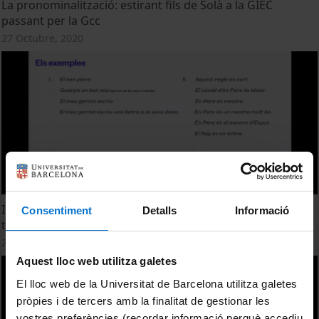
La pronominalització: estirant fils de Solà a la GIEC
passant per la Gcc
27 Octubre, 2020
Inacusativitat: precedents en la gramàtica catalana d'una
Consentiment
Detalls
Informació
teoria de la (in)transitivitat
27 Octubre, 2020
Aquest lloc web utilitza galetes
El lloc web de la Universitat de Barcelona utilitza galetes
pròpies i de tercers amb la finalitat de gestionar les
vostres preferències (recordar informació perquè accediu