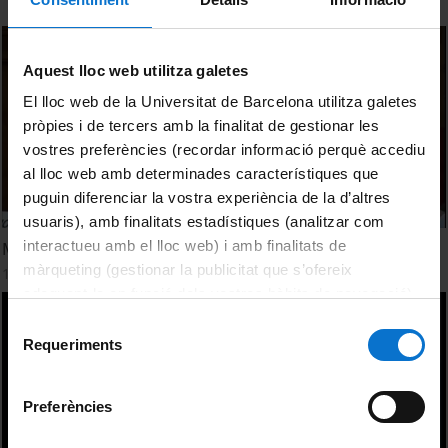
Aquest lloc web utilitza galetes
El lloc web de la Universitat de Barcelona utilitza galetes
pròpies i de tercers amb la finalitat de gestionar les
vostres preferències (recordar informació perquè accediu
al lloc web amb determinades característiques que
puguin diferenciar la vostra experiència de la d’altres
usuaris), amb finalitats estadístiques (analitzar com
interactueu amb el lloc web) i amb finalitats de
MOOC, una amenaça o una oportunitat. (2ª part)
màrqueting (gestionar la publicitat que s’ofereix
13 Junio, 2013
adequant-la en funció dels vostres hàbits de navegació).
Per obtenir més informació sobre les galetes podeu
Selecció
consultar la
Política de galetes del lloc web de la
Requeriments
de
Universitat de Barcelona
.
consentiment
Preferències