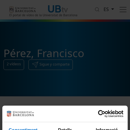
Pasar al contenido principal
ES
El portal de vídeo de la Universitat de Barcelona
Pérez, Francisco
2
vídeos
Sigue y comparte
Ordenar
Consentiment
Detalls
Informació