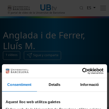
Pasar al contenido principal
ES
El portal de vídeo de la Universitat de Barcelona
Anglada i de Ferrer,
Lluís M.
1
vídeos
Sigue y comparte
Consentiment
Detalls
Informació
Ordenar
Aquest lloc web utilitza galetes