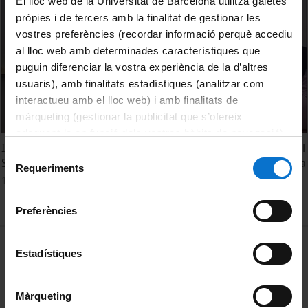
El lloc web de la Universitat de Barcelona utilitza galetes
pròpies i de tercers amb la finalitat de gestionar les
vostres preferències (recordar informació perquè accediu
al lloc web amb determinades característiques que
puguin diferenciar la vostra experiència de la d’altres
usuaris), amb finalitats estadístiques (analitzar com
interactueu amb el lloc web) i amb finalitats de
màrqueting (gestionar la publicitat que s’ofereix
adequant-la en funció dels vostres hàbits de navegació).
I Jornadas del Consorcio de Bibliotecas Universitarias de El
Per obtenir més informació sobre les galetes podeu
Selecció
Salvador (CBUES). Conferencia Inaugural por Lluís Anglada
consultar la
Política de galetes del lloc web de la
Requeriments
de
19 Enero, 2012
Universitat de Barcelona
.
consentiment
Preferències
MENÚ PEU 1
Aviso legal
Estadístiques
Política de Cookies
Màrqueting
PEU 2
Privacidad y términos