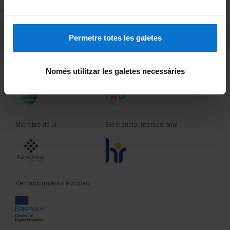
Sobre UBtv
PEU 3
Contacto
Permetre totes les galetes
Fundadora de la
Miembro de la
Només utilitzar les galetes necessàries
Miembro de la
Excelencia internacional
Reconocimiento europeo