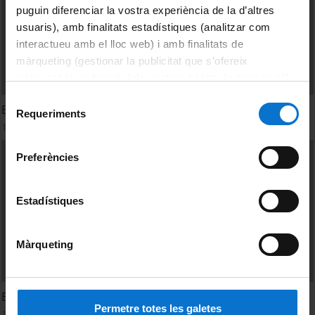
puguin diferenciar la vostra experiència de la d’altres
usuaris), amb finalitats estadístiques (analitzar com
interactueu amb el lloc web) i amb finalitats de
màrqueting (gestionar la publicitat que s’ofereix
adequant-la en funció dels vostres hàbits de navegació).
Per obtenir més informació sobre les galetes podeu
Selecció
Experiencias de comercialización y redes sociales
consultar la
Política de galetes del lloc web de la
Requeriments
de
1 Diciembre, 2011
Universitat de Barcelona
.
consentiment
Preferències
Estadístiques
Màrqueting
Eclosión de la emprendeduría cultural
Permetre totes les galetes
1 Diciembre, 2011